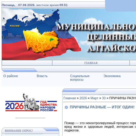
Пятница,
,
07.08.2026
, местное время
09:51
ГЛАВНАЯ
О районе
Власть
Социальные
Экономика
вопросы
Главная
»
2026
»
Март
»
30
» ПРИЧИНЫ РАЗН
ПРИЧИНЫ РАЗНЫЕ — ИТОГ ОДИН!
Пожар — это неконтролируемый процесс гор
вред жизни и здоровью людей, интересам о
поджогов.
ВНИМАНИЕ ОПРОС!