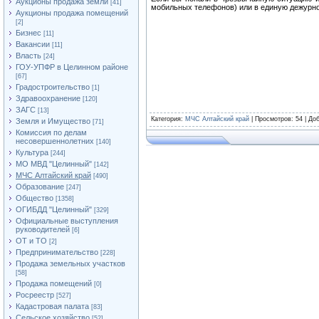
Аукционы продажа земли
[41]
мобильных телефонов) или в единую дежурно
Аукционы продажа помещений
[2]
Бизнес
[11]
Вакансии
[11]
Власть
[24]
ГОУ-УПФР в Целинном районе
[67]
Градостроительство
[1]
Здравоохранение
[120]
ЗАГС
[13]
Категория
:
МЧС Алтайский край
|
Просмотров
: 54 |
До
Земля и Имущество
[71]
Комиссия по делам
несовершеннолетних
[140]
Культура
[244]
МО МВД "Целинный"
[142]
МЧС Алтайский край
[490]
Образование
[247]
Общество
[1358]
ОГИБДД "Целинный"
[329]
Официальные выступления
руководителей
[6]
ОТ и ТО
[2]
Предпринимательство
[228]
Продажа земельных участков
[58]
Продажа помещений
[0]
Росреестр
[527]
Кадастровая палата
[83]
Сельское хозяйство
[52]