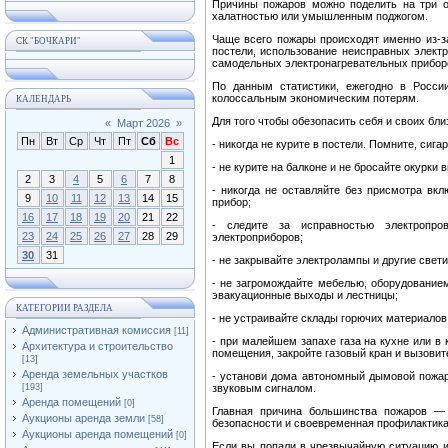
Причины пожаров можно поделить на три о
халатностью или умышленным поджогом.
Чаще всего пожары происходят именно из-з
СК "БОЧКАРИ"
постели, использование неисправных электр
самодельных электронагревательных приборо
По данным статистики, ежегодно в Росси
колоссальным экономическим потерям.
КАЛЕНДАРЬ
Для того чтобы обезопасить себя и своих бл
«
Март 2026
»
Пн
Вт
Ср
Чт
Пт
Сб
Вс
- никогда не курите в постели. Помните, сиг
1
- не курите на балконе и не бросайте окурки 
2
3
4
5
6
7
8
- никогда не оставляйте без присмотра вк
9
10
11
12
13
14
15
прибор;
16
17
18
19
20
21
22
- следите за исправностью электропро
23
24
25
26
27
28
29
электроприборов;
30
31
- не закрывайте электролампы и другие свети
- не загромождайте мебелью, оборудование
эвакуационные выходы и лестницы;
КАТЕГОРИИ РАЗДЕЛА
- не устраивайте склады горючих материалов
Административная комиссия
[11]
- при малейшем запахе газа на кухне или в 
Архитектура и строительство
помещения, закройте газовый кран и вызовит
[13]
Аренда земельных участков
- установи дома автономный дымовой пожар
[193]
звуковым сигналом.
Аренда помещений
[0]
Главная причина большинства пожаров — 
Аукционы аренда земли
[58]
безопасности и своевременная профилактика
Аукционы аренда помещений
[0]
Если вы попали в чрезвычайную ситуацию ил