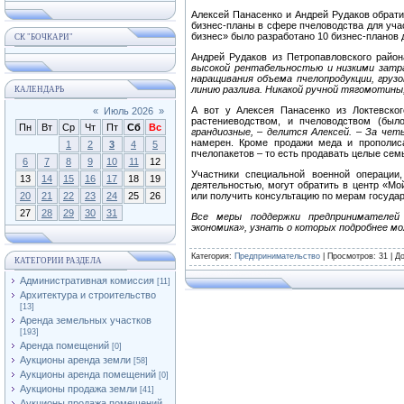
Алексей Панасенко и Андрей Рудаков обрат
бизнес-планы в сфере пчеловодства для учас
бизнес» было разработано 10 бизнес-планов 
СК "БОЧКАРИ"
Андрей Рудаков из Петропавловского райо
высокой рентабельностью и низкими затр
наращивания объема пчелопродукции, грузо
линию разлива. Никакой ручной тягомотины
КАЛЕНДАРЬ
А вот у Алексея Панасенко из Локтевског
«
Июль 2026
»
растениеводством, и пчеловодством (был
Пн
Вт
Ср
Чт
Пт
Сб
Вс
грандиозные,
–
делится Алексей.
–
За четы
намерен. Кроме продажи меда и прополис
1
2
3
4
5
пчелопакетов – то есть продавать целые семь
6
7
8
9
10
11
12
Участники специальной военной операции
13
14
15
16
17
18
19
деятельностью, могут обратить в центр «Мо
20
21
22
23
24
25
26
или получить консультацию по мерам госуда
27
28
29
30
31
Все меры поддержки предпринимателей
экономика», узнать о которых подробнее мо
Категория
:
Предпринимательство
|
Просмотров
: 31 |
Д
КАТЕГОРИИ РАЗДЕЛА
Административная комиссия
[11]
Архитектура и строительство
[13]
Аренда земельных участков
[193]
Аренда помещений
[0]
Аукционы аренда земли
[58]
Аукционы аренда помещений
[0]
Аукционы продажа земли
[41]
Аукционы продажа помещений