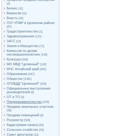
[2]
Бизнес
[11]
Вакансии
[11]
Власть
[24]
ГОУ-УПФР в Целинном районе
[67]
Градостроительство
[1]
Здравоохранение
[121]
ЗАГС
[13]
Земля и Имущество
[71]
Комиссия по делам
несовершеннолетних
[140]
Культура
[244]
МО МВД "Целинный"
[142]
МЧС Алтайский край
[492]
Образование
[247]
Общество
[1361]
ОГИБДД "Целинный"
[329]
Официальные выступления
руководителей
[6]
ОТ и ТО
[2]
Предпринимательство
[228]
Продажа земельных участков
[58]
Продажа помещений
[0]
Росреестр
[528]
Кадастровая палата
[83]
Сельское хозяйство
[52]
Совет депутатов
[23]