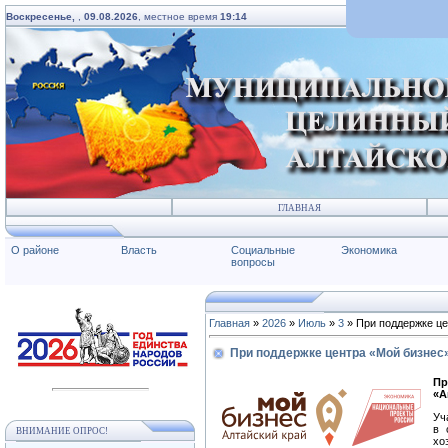
Воскресенье,
,
09.08.2026
, местное время
19:14
ГЛАВНАЯ
О районе
Власть
Социальные
Экономика
вопросы
Главная
»
2026
»
Июль
»
3
» При поддержке це
При поддержке центра «Мой бизнес
П
«А
Уч
в 
ВНИМАНИЕ ОПРОС!
хо