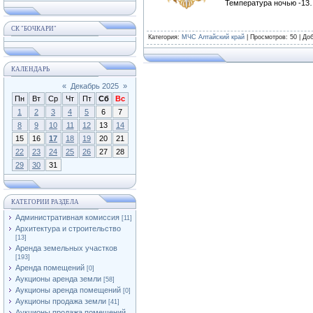
Температура ночью -13…
СК "БОЧКАРИ"
Категория
:
МЧС Алтайский край
|
Просмотров
: 50 |
До
КАЛЕНДАРЬ
«
Декабрь 2025
»
Пн
Вт
Ср
Чт
Пт
Сб
Вс
1
2
3
4
5
6
7
8
9
10
11
12
13
14
15
16
17
18
19
20
21
22
23
24
25
26
27
28
29
30
31
КАТЕГОРИИ РАЗДЕЛА
Административная комиссия
[11]
Архитектура и строительство
[13]
Аренда земельных участков
[193]
Аренда помещений
[0]
Аукционы аренда земли
[58]
Аукционы аренда помещений
[0]
Аукционы продажа земли
[41]
Аукционы продажа помещений