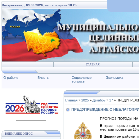
Воскресенье,
,
09.08.2026
, местное время
18:25
ГЛАВНАЯ
О районе
Власть
Социальные
Экономика
вопросы
Главная
»
2025
»
Декабрь
»
17
» ПРЕДУПРЕЖ
ПРЕДУПРЕЖДЕНИЕ О НЕБЛАГОПР
ПРОГНОЗ ПОГОДЫ НА 1
В крае:
переменная об
местами порывы до 15 м/с
ВНИМАНИЕ ОПРОС!
В Целинном районе
: 