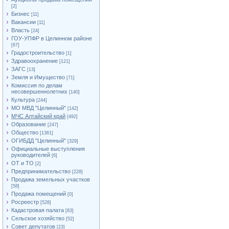
[2]
Бизнес
[11]
Вакансии
[11]
Власть
[24]
ГОУ-УПФР в Целинном районе
[67]
Градостроительство
[1]
Здравоохранение
[121]
ЗАГС
[13]
Земля и Имущество
[71]
Комиссия по делам
несовершеннолетних
[140]
Культура
[244]
МО МВД "Целинный"
[142]
МЧС Алтайский край
[492]
Образование
[247]
Общество
[1361]
ОГИБДД "Целинный"
[329]
Официальные выступления
руководителей
[6]
ОТ и ТО
[2]
Предпринимательство
[228]
Продажа земельных участков
[58]
Продажа помещений
[0]
Росреестр
[528]
Кадастровая палата
[83]
Сельское хозяйство
[52]
Совет депутатов
[23]