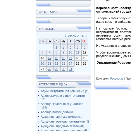
перевел часть элект
оптимизацией госуд
СК "БОЧКАРИ"
Теперь, чтобы получит
ваше время и избавля
На портале Госуслуг 
КАЛЕНДАРЬ
недвижимости, постави
перечнем услуг можно 
«
Июль 2026
»
rosreestra-kotorye-pere
Пн
Вт
Ср
Чт
Пт
Сб
Вс
Не указанные в списке
1
2
3
4
5
6
7
8
9
10
11
12
Чтобы воспользоватьс
разделе «Земля Дом» 
13
14
15
16
17
18
19
Управление Росреес
20
21
22
23
24
25
26
27
28
29
30
31
Категория
:
Росреестр
|
Про
КАТЕГОРИИ РАЗДЕЛА
Административная комиссия
[11]
Архитектура и строительство
[13]
Аренда земельных участков
[193]
Аренда помещений
[0]
Аукционы аренда земли
[58]
Аукционы аренда помещений
[0]
Аукционы продажа земли
[41]
Аукционы продажа помещений