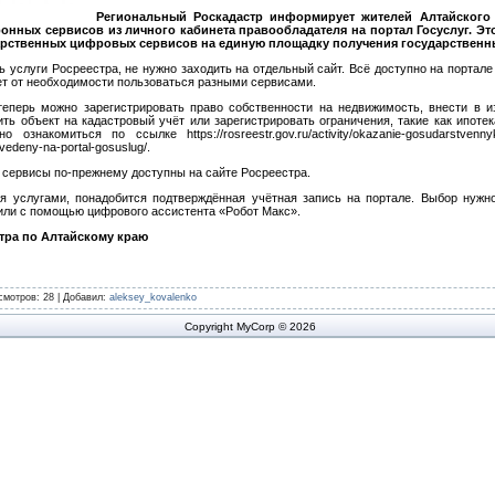
Региональный Роскадастр информирует жителей Алтайского 
ронных сервисов из личного кабинета правообладателя на портал Госуслуг. Эт
арственных цифровых сервисов на единую площадку получения государственны
ь услуги Росреестра, не нужно заходить на отдельный сайт. Всё доступно на портале
ет от необходимости пользоваться разными сервисами.
теперь можно зарегистрировать право собственности на недвижимость, внести в 
ть объект на кадастровый учёт или зарегистрировать ограничения, такие как ипоте
ознакомиться по ссылке https://rosreestr.gov.ru/activity/okazanie-gosudarstvennyk
vedeny-na-portal-gosuslug/.
 сервисы по-прежнему доступны на сайте Росреестра.
я услугами, понадобится подтверждённая учётная запись на портале. Выбор нужн
или с помощью цифрового ассистента «Робот Макс».
тра по Алтайскому краю
смотров
: 28 |
Добавил
:
aleksey_kovalenko
Copyright MyCorp © 2026