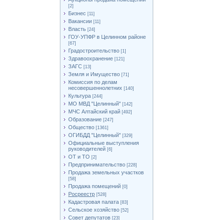
[2]
Бизнес
[11]
Вакансии
[11]
Власть
[24]
ГОУ-УПФР в Целинном районе
[67]
Градостроительство
[1]
Здравоохранение
[121]
ЗАГС
[13]
Земля и Имущество
[71]
Комиссия по делам
несовершеннолетних
[140]
Культура
[244]
МО МВД "Целинный"
[142]
МЧС Алтайский край
[492]
Образование
[247]
Общество
[1361]
ОГИБДД "Целинный"
[329]
Официальные выступления
руководителей
[6]
ОТ и ТО
[2]
Предпринимательство
[228]
Продажа земельных участков
[58]
Продажа помещений
[0]
Росреестр
[528]
Кадастровая палата
[83]
Сельское хозяйство
[52]
Совет депутатов
[23]