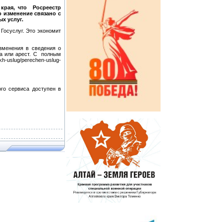
края, что Росреестр
о изменение связано с
х услуг.
 Госуслуг. Это экономит
изменения в сведения о
ка или арест. С полным
h-uslug/perechen-uslug-
ого сервиса доступен в