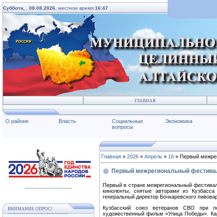
Суббота,
,
08.08.2026
, местное время
16:47
ГЛАВНАЯ
О районе
Власть
Социальные
Экономика
вопросы
Главная
»
2026
»
Апрель
»
16
» Первый межрег
Первый межрегиональный фестиваль
Первый в стране межрегиональный фестиваль
киноленты, снятые авторами из Кузбасса
генеральный директор Бочкаревского пивова
Кузбасский союз ветеранов СВО при по
ВНИМАНИЕ ОПРОС!
художественный фильм «Улица Победы». Кар