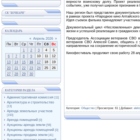
верности воинскому долгу. Проект реали
событиях, уже получил широкое признание в 
Наш регион был представлен документальн
СК "БОЧКАРИ"
в рамках проекта «Народное кино Алтайского
Идея съемок фильма принадлежит участника
Документальный цикл «Несломленные» демо
жизни и успешной реализации в гражданских
КАЛЕНДАРЬ
Председатель Ассоциации ветеранов СВО в 
«
Апрель 2026
»
ветеранов СВО Алексей Савин, общаясь с у
Пн
Вт
Ср
Чт
Пт
Сб
Вс
направленных на сохранение исторической п
1
2
3
4
5
Кинофестиваль продолжит свою работу 28 апр
6
7
8
9
10
11
12
13
14
15
16
17
18
19
20
21
22
23
24
25
26
27
28
29
30
КАТЕГОРИИ РАЗДЕЛА
Административная комиссия
[11]
Архитектура и строительство
[13]
Категория
:
Общество
|
Просмотров
: 61 |
Добавил
:
alek
Аренда земельных участков
[193]
Аренда помещений
[0]
Аукционы аренда земли
[58]
Аукционы аренда помещений
[0]
Аукционы продажа земли
[41]
Аукционы продажа помещений