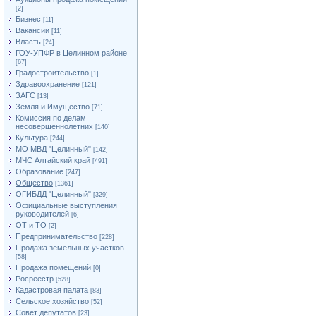
[2]
Бизнес
[11]
Вакансии
[11]
Власть
[24]
ГОУ-УПФР в Целинном районе
[67]
Градостроительство
[1]
Здравоохранение
[121]
ЗАГС
[13]
Земля и Имущество
[71]
Комиссия по делам
несовершеннолетних
[140]
Культура
[244]
МО МВД "Целинный"
[142]
МЧС Алтайский край
[491]
Образование
[247]
Общество
[1361]
ОГИБДД "Целинный"
[329]
Официальные выступления
руководителей
[6]
ОТ и ТО
[2]
Предпринимательство
[228]
Продажа земельных участков
[58]
Продажа помещений
[0]
Росреестр
[528]
Кадастровая палата
[83]
Сельское хозяйство
[52]
Совет депутатов
[23]