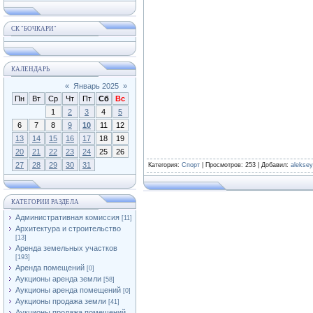
СК "БОЧКАРИ"
КАЛЕНДАРЬ
«
Январь 2025
»
Пн
Вт
Ср
Чт
Пт
Сб
Вс
1
2
3
4
5
6
7
8
9
10
11
12
13
14
15
16
17
18
19
20
21
22
23
24
25
26
27
28
29
30
31
Категория
:
Спорт
|
Просмотров
: 253 |
Добавил
:
alekse
КАТЕГОРИИ РАЗДЕЛА
Административная комиссия
[11]
Архитектура и строительство
[13]
Аренда земельных участков
[193]
Аренда помещений
[0]
Аукционы аренда земли
[58]
Аукционы аренда помещений
[0]
Аукционы продажа земли
[41]
Аукционы продажа помещений