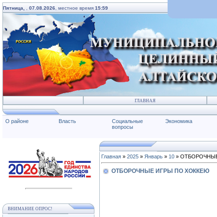
Пятница,
,
07.08.2026
, местное время
15:59
ГЛАВНАЯ
О районе
Власть
Социальные
Экономика
вопросы
Главная
»
2025
»
Январь
»
10
» ОТБОРОЧНЫЕ
ОТБОРОЧНЫЕ ИГРЫ ПО ХОККЕЮ
ВНИМАНИЕ ОПРОС!