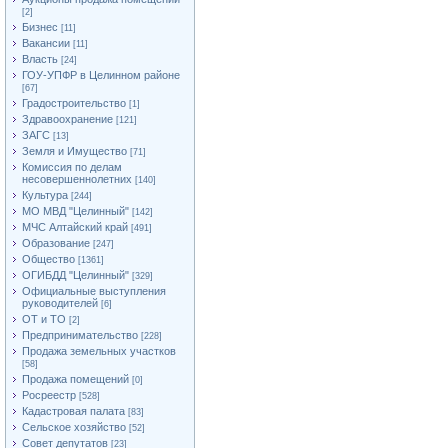
[2]
Бизнес
[11]
Вакансии
[11]
Власть
[24]
ГОУ-УПФР в Целинном районе
[67]
Градостроительство
[1]
Здравоохранение
[121]
ЗАГС
[13]
Земля и Имущество
[71]
Комиссия по делам
несовершеннолетних
[140]
Культура
[244]
МО МВД "Целинный"
[142]
МЧС Алтайский край
[491]
Образование
[247]
Общество
[1361]
ОГИБДД "Целинный"
[329]
Официальные выступления
руководителей
[6]
ОТ и ТО
[2]
Предпринимательство
[228]
Продажа земельных участков
[58]
Продажа помещений
[0]
Росреестр
[528]
Кадастровая палата
[83]
Сельское хозяйство
[52]
Совет депутатов
[23]