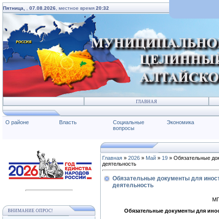
Пятница,
,
07.08.2026
, местное время
20:32
ГЛАВНАЯ
О районе
Власть
Социальные
Экономика
вопросы
Главная
»
2026
»
Май
»
19
» Обязательные док
деятельность
Обязательные документы для иност
деятельность
МП
Обязательные документы для инос
ВНИМАНИЕ ОПРОС!