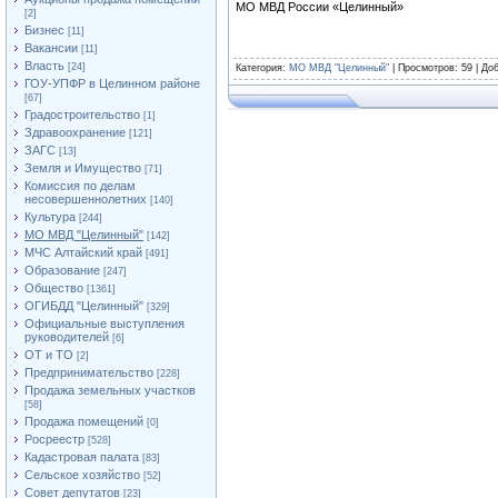
МО МВД России «Целинный»
[2]
Бизнес
[11]
Вакансии
[11]
Власть
[24]
Категория
:
МО МВД "Целинный"
|
Просмотров
: 59 |
До
ГОУ-УПФР в Целинном районе
[67]
Градостроительство
[1]
Здравоохранение
[121]
ЗАГС
[13]
Земля и Имущество
[71]
Комиссия по делам
несовершеннолетних
[140]
Культура
[244]
МО МВД "Целинный"
[142]
МЧС Алтайский край
[491]
Образование
[247]
Общество
[1361]
ОГИБДД "Целинный"
[329]
Официальные выступления
руководителей
[6]
ОТ и ТО
[2]
Предпринимательство
[228]
Продажа земельных участков
[58]
Продажа помещений
[0]
Росреестр
[528]
Кадастровая палата
[83]
Сельское хозяйство
[52]
Совет депутатов
[23]