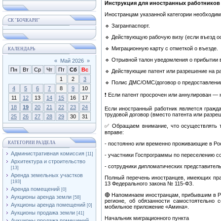
Инструкция для иностранных работников
Иностранцам указанной категории необходим
СК "БОЧКАРИ"
🔹 Загранпаспорт.
🔹 Действующую рабочую визу (если въезд о
🔹 Миграционную карту с отметкой о въезде.
КАЛЕНДАРЬ
🔹 Отрывной талон уведомления о прибытии в
«
Май 2026
»
Пн
Вт
Ср
Чт
Пт
Сб
Вс
🔹 Действующие патент или разрешение на ра
1
2
3
🔹 Полис ДМС/ОМС/договор о предоставлении
4
5
6
7
8
9
10
❗ Если патент просрочен или аннулирован — 
11
12
13
14
15
16
17
18
19
20
21
22
23
24
Если иностранный работник является гражд
трудовой договор (вместо патента или разреш
25
26
27
28
29
30
31
✅ Обращаем внимание, что осуществлять тр
вправе:
КАТЕГОРИИ РАЗДЕЛА
- постоянно или временно проживающие в Ро
Административная комиссия
[11]
- участники Госпрограммы по переселению с
Архитектура и строительство
- сотрудники дипломатических представитель
[13]
Аренда земельных участков
Полный перечень иностранцев, имеющих право
[193]
13 Федерального закона № 115-ФЗ.
Аренда помещений
[0]
🔴 Напоминаем иностранцам, прибывшим в Р
Аукционы аренда земли
[58]
регионе, об обязанности самостоятельно
Аукционы аренда помещений
[0]
мобильное приложение «Амина».
Аукционы продажа земли
[41]
Начальник миграционного пункта
Аукционы продажа помещений