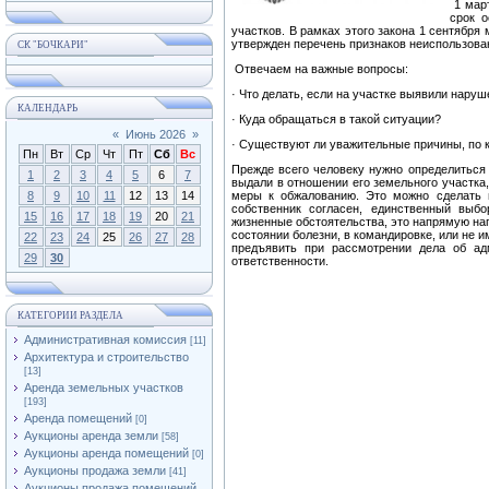
1 март
срок о
участков. В рамках этого закона 1 сентябр
утвержден перечень признаков неиспользован
СК "БОЧКАРИ"
Отвечаем на важные вопросы:
· Что делать, если на участке выявили нару
КАЛЕНДАРЬ
· Куда обращаться в такой ситуации?
«
Июнь 2026
»
· Существуют ли уважительные причины, по к
Пн
Вт
Ср
Чт
Пт
Сб
Вс
Прежде всего человеку нужно определиться 
1
2
3
4
5
6
7
выдали в отношении его земельного участка,
8
9
10
11
12
13
14
меры к обжалованию. Это можно сделать в
собственник согласен, единственный выб
15
16
17
18
19
20
21
жизненные обстоятельства, это напрямую на
состоянии болезни, в командировке, или не 
22
23
24
25
26
27
28
предъявить при рассмотрении дела об ад
29
30
ответственности.
КАТЕГОРИИ РАЗДЕЛА
Административная комиссия
[11]
Архитектура и строительство
[13]
Аренда земельных участков
[193]
Аренда помещений
[0]
Аукционы аренда земли
[58]
Аукционы аренда помещений
[0]
Аукционы продажа земли
[41]
Аукционы продажа помещений