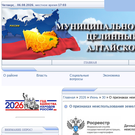
Четверг,
,
06.08.2026
, местное время
17:03
ГЛАВНАЯ
О районе
Власть
Социальные
Экономика
вопросы
Главная
»
2026
»
Июнь
»
30
» О признаках неи
О признаках неиспользования земе
Дачный
неиспо
ВНИМАНИЕ ОПРОС!