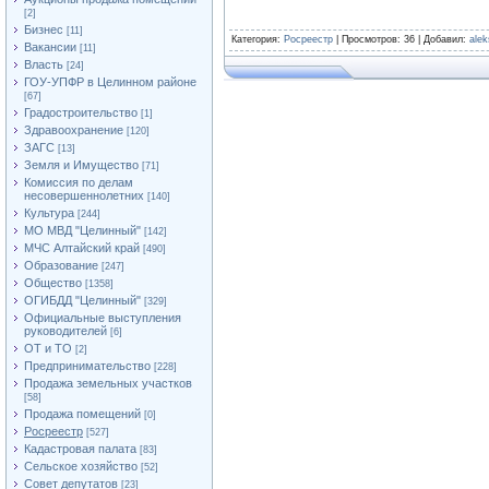
[2]
Бизнес
[11]
Категория
:
Росреестр
|
Просмотров
: 36 |
Добавил
:
ale
Вакансии
[11]
Власть
[24]
ГОУ-УПФР в Целинном районе
[67]
Градостроительство
[1]
Здравоохранение
[120]
ЗАГС
[13]
Земля и Имущество
[71]
Комиссия по делам
несовершеннолетних
[140]
Культура
[244]
МО МВД "Целинный"
[142]
МЧС Алтайский край
[490]
Образование
[247]
Общество
[1358]
ОГИБДД "Целинный"
[329]
Официальные выступления
руководителей
[6]
ОТ и ТО
[2]
Предпринимательство
[228]
Продажа земельных участков
[58]
Продажа помещений
[0]
Росреестр
[527]
Кадастровая палата
[83]
Сельское хозяйство
[52]
Совет депутатов
[23]