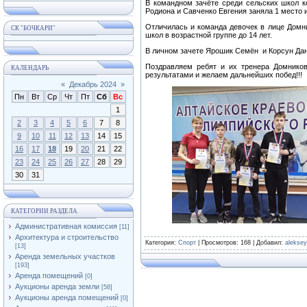
В командном зачёте среди сельских школ к
Родиона и Савченко Евгения заняла 1 место 
Отличилась и команда девочек в лице Домн
СК "БОЧКАРИ"
школ в возрастной группе до 14 лет.
В личном зачете Ярошик Семён и Корсун Дан
Поздравляем ребят и их тренера Домник
КАЛЕНДАРЬ
результатами и желаем дальнейших побед!!!
«
Декабрь 2024
»
Пн
Вт
Ср
Чт
Пт
Сб
Вс
1
2
3
4
5
6
7
8
9
10
11
12
13
14
15
16
17
18
19
20
21
22
23
24
25
26
27
28
29
30
31
КАТЕГОРИИ РАЗДЕЛА
Административная комиссия
[11]
Архитектура и строительство
Категория
:
Спорт
|
Просмотров
: 168 |
Добавил
:
alekse
[13]
Аренда земельных участков
[193]
Аренда помещений
[0]
Аукционы аренда земли
[58]
Аукционы аренда помещений
[0]