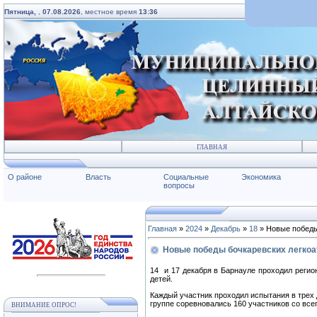
Пятница,
,
07.08.2026
, местное время
13:36
ГЛАВНАЯ
О районе
Власть
Социальные
Экономика
вопросы
Главная
»
2024
»
Декабрь
»
18
» Новые победы
Новые победы бочкаревских легкоа
14 и 17 декабря в Барнауле проходил регио
детей.
Каждый участник проходил испытания в трех 
группе соревновались 160 участников со всег
ВНИМАНИЕ ОПРОС!