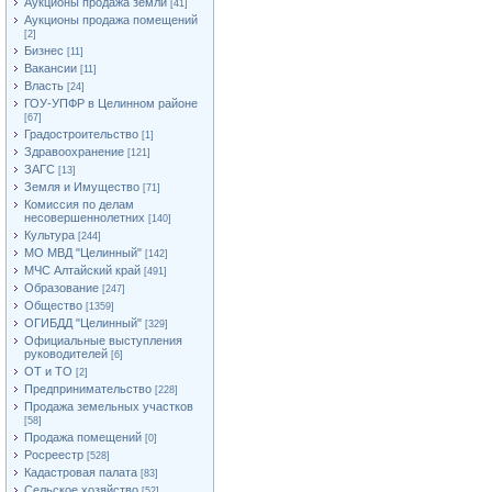
Аукционы продажа земли
[41]
Аукционы продажа помещений
[2]
Бизнес
[11]
Вакансии
[11]
Власть
[24]
ГОУ-УПФР в Целинном районе
[67]
Градостроительство
[1]
Здравоохранение
[121]
ЗАГС
[13]
Земля и Имущество
[71]
Комиссия по делам
несовершеннолетних
[140]
Культура
[244]
МО МВД "Целинный"
[142]
МЧС Алтайский край
[491]
Образование
[247]
Общество
[1359]
ОГИБДД "Целинный"
[329]
Официальные выступления
руководителей
[6]
ОТ и ТО
[2]
Предпринимательство
[228]
Продажа земельных участков
[58]
Продажа помещений
[0]
Росреестр
[528]
Кадастровая палата
[83]
Сельское хозяйство
[52]