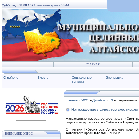
Суббота,
,
08.08.2026
, местное время
08:44
ГЛАВНАЯ
О районе
Власть
Социальные
Экономика
вопросы
Главная
»
2024
»
Декабрь
»
13
» Награждение 
Награждение лауреатов фестиваля
Награждение лауреатов фестиваля «Свет на
года в концертном зале «Сибирь» в Барнауле
⁣От имени Губернатора Алтайского края 
Алтайского края Наталья Оськина.
ВНИМАНИЕ ОПРОС!