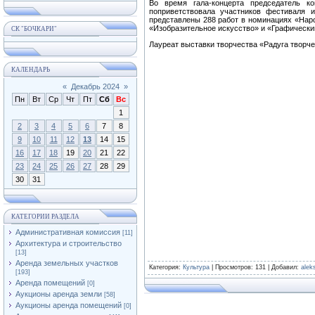
⁣Во время гала-концерта председатель 
поприветствовала участников фестиваля 
представлены 288 работ в номинациях «Нар
«Изобразительное искусство» и «Графически
СК "БОЧКАРИ"
⁣Лауреат выставки творчества «Радуга творч
КАЛЕНДАРЬ
«
Декабрь 2024
»
Пн
Вт
Ср
Чт
Пт
Сб
Вс
1
2
3
4
5
6
7
8
9
10
11
12
13
14
15
16
17
18
19
20
21
22
23
24
25
26
27
28
29
30
31
КАТЕГОРИИ РАЗДЕЛА
Административная комиссия
[11]
Архитектура и строительство
[13]
Аренда земельных участков
Категория
:
Культура
|
Просмотров
: 131 |
Добавил
:
alek
[193]
Аренда помещений
[0]
Аукционы аренда земли
[58]
Аукционы аренда помещений
[0]