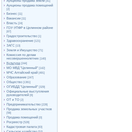
Аукционы продажа земли
[41]
Аукционы продажа помещений
[2]
Бизнес
[11]
Вакансии
[11]
Власть
[24]
ГОУ-УПФР в Целинном районе
[67]
Градостроительство
[1]
Здравоохранение
[121]
ЗАГС
[13]
Земля и Имущество
[71]
Комиссия по делам
несовершеннолетних
[140]
Культура
[244]
МО МВД "Целинный"
[142]
МЧС Алтайский край
[491]
Образование
[247]
Общество
[1361]
ОГИБДД "Целинный"
[329]
Официальные выступления
руководителей
[6]
ОТ и ТО
[2]
Предпринимательство
[228]
Продажа земельных участков
[58]
Продажа помещений
[0]
Росреестр
[528]
Кадастровая палата
[83]
Сельское хозяйство
[52]