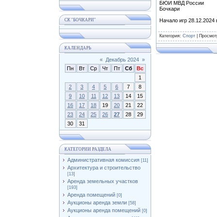
БЮИ МВД России
Бочкари
СК "БОЧКАРИ"
Начало игр 28.12.2024 
Категория
:
Спорт
|
Просмот
КАЛЕНДАРЬ
«
Декабрь 2024
»
Пн
Вт
Ср
Чт
Пт
Сб
Вс
1
2
3
4
5
6
7
8
9
10
11
12
13
14
15
16
17
18
19
20
21
22
23
24
25
26
27
28
29
30
31
КАТЕГОРИИ РАЗДЕЛА
Административная комиссия
[11]
Архитектура и строительство
[13]
Аренда земельных участков
[193]
Аренда помещений
[0]
Аукционы аренда земли
[58]
Аукционы аренда помещений
[0]