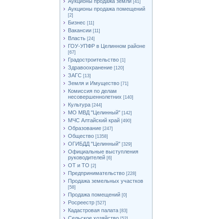
Аукционы продажа земли
[41]
Аукционы продажа помещений
[2]
Бизнес
[11]
Вакансии
[11]
Власть
[24]
ГОУ-УПФР в Целинном районе
[67]
Градостроительство
[1]
Здравоохранение
[120]
ЗАГС
[13]
Земля и Имущество
[71]
Комиссия по делам
несовершеннолетних
[140]
Культура
[244]
МО МВД "Целинный"
[142]
МЧС Алтайский край
[490]
Образование
[247]
Общество
[1358]
ОГИБДД "Целинный"
[329]
Официальные выступления
руководителей
[6]
ОТ и ТО
[2]
Предпринимательство
[228]
Продажа земельных участков
[58]
Продажа помещений
[0]
Росреестр
[527]
Кадастровая палата
[83]
Сельское хозяйство
[52]