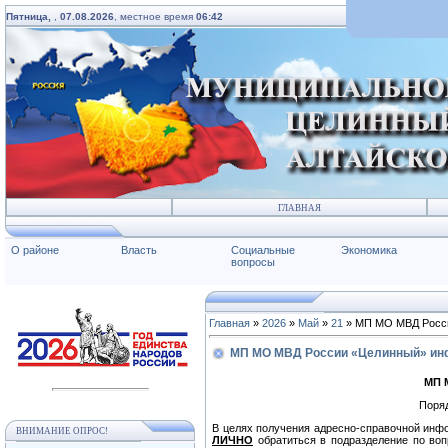
Пятница,
,
07.08.2026
, местное время
06:42
ГЛАВНАЯ
О районе
Власть
Социальные
Экономика
вопросы
Главная
»
2026
»
Май
»
21
» МП МО МВД Росси
МП МО МВД России «Целинный» ин
МП 
Поряд
В целях получения адресно-справочной ин
ВНИМАНИЕ ОПРОС!
ЛИЧНО
обратиться в подразделение по воп