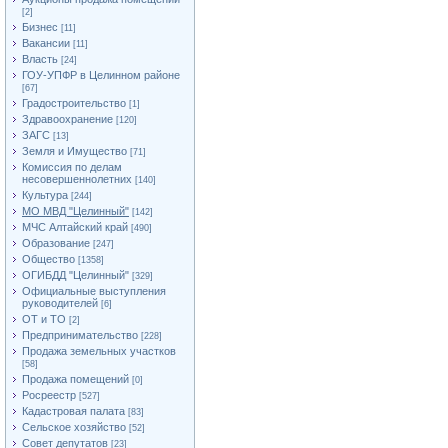
[2]
Бизнес
[11]
Вакансии
[11]
Власть
[24]
ГОУ-УПФР в Целинном районе
[67]
Градостроительство
[1]
Здравоохранение
[120]
ЗАГС
[13]
Земля и Имущество
[71]
Комиссия по делам
несовершеннолетних
[140]
Культура
[244]
МО МВД "Целинный"
[142]
МЧС Алтайский край
[490]
Образование
[247]
Общество
[1358]
ОГИБДД "Целинный"
[329]
Официальные выступления
руководителей
[6]
ОТ и ТО
[2]
Предпринимательство
[228]
Продажа земельных участков
[58]
Продажа помещений
[0]
Росреестр
[527]
Кадастровая палата
[83]
Сельское хозяйство
[52]
Совет депутатов
[23]