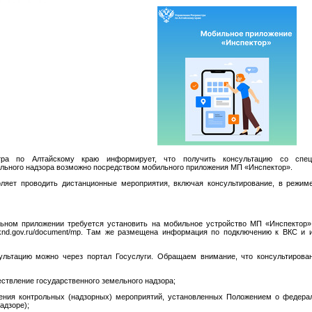
тра по Алтайскому краю информирует, что получить консультацию со спец
ельного надзора возможно посредством мобильного приложения МП «Инспектор».
ляет проводить дистанционные мероприятия, включая консультирование, в режим
ьном приложении требуется установить на мобильное устройство МП «Инспектор»,
//knd.gov.ru/document/mp. Там же размещена информация по подключению к ВКС и 
ультацию можно через портал Госуслуги. Обращаем внимание, что консультирова
ествление государственного земельного надзора;
ения контрольных (надзорных) мероприятий, установленных Положением о федера
адзоре);