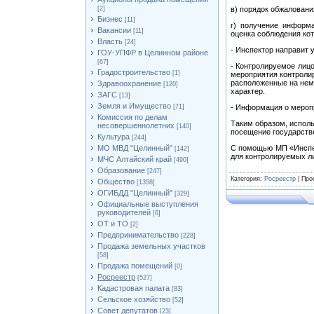
[2]
в) порядок обжаловани
Бизнес
[11]
г) получение информ
Вакансии
[11]
оценка соблюдения ко
Власть
[24]
- Инспектор направит 
ГОУ-УПФР в Целинном районе
[67]
- Контролируемое лицо
Градостроительство
[1]
мероприятия контролир
расположенные на нем
Здравоохранение
[120]
характер.
ЗАГС
[13]
Земля и Имущество
[71]
- Информация о меропр
Комиссия по делам
Таким образом, исполь
несовершеннолетних
[140]
посещение государств
Культура
[244]
МО МВД "Целинный"
С помощью МП «Инспек
[142]
для контролируемых л
МЧС Алтайский край
[490]
Образование
[247]
Категория
:
Росреестр
|
Про
Общество
[1358]
ОГИБДД "Целинный"
[329]
Официальные выступления
руководителей
[6]
ОТ и ТО
[2]
Предпринимательство
[228]
Продажа земельных участков
[58]
Продажа помещений
[0]
Росреестр
[527]
Кадастровая палата
[83]
Сельское хозяйство
[52]
Совет депутатов
[23]