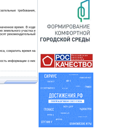
зательные требования,
наченное время. В ходе
ю земельного участка и
носят рекомендательный
са, сократить время на
ность информации о них