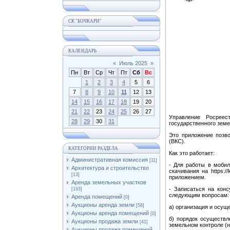
СК "БОЧКАРИ"
КАЛЕНДАРЬ
«
Июль 2025
»
Пн
Вт
Ср
Чт
Пт
Сб
Вс
1
2
3
4
5
6
7
8
9
10
11
12
13
14
15
16
17
18
19
20
21
22
23
24
25
26
27
Управление Росреес
28
29
30
31
государственного зем
Это приложение позво
(ВКС).
КАТЕГОРИИ РАЗДЕЛА
Как это работает:
Административная комиссия
[11]
- Для работы в мобил
Архитектура и строительство
скачивания на https:
[13]
приложением.
Аренда земельных участков
- Записаться на конс
[193]
следующим вопросам:
Аренда помещений
[0]
Аукционы аренда земли
[58]
а) организация и осущ
Аукционы аренда помещений
[0]
б) порядок осуществл
Аукционы продажа земли
[41]
земельном контроле (н
Аукционы продажа помещений