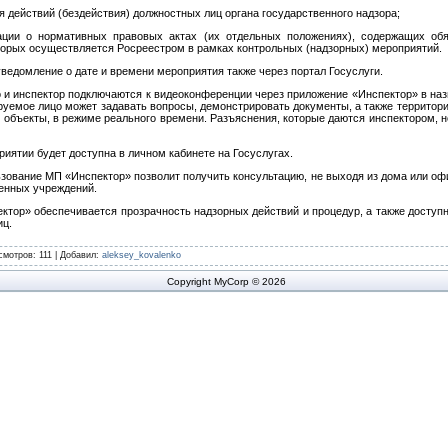
я действий (бездействия) должностных лиц органа государственного надзора;
ации о нормативных правовых актах (их отдельных положениях), содержащих обя
торых осуществляется Росреестром в рамках контрольных (надзорных) мероприятий.
уведомление о дате и времени мероприятия также через портал Госуслуги.
 и инспектор подключаются к видеоконференции через приложение «Инспектор» в наз
уемое лицо может задавать вопросы, демонстрировать документы, а также территори
 объекты, в режиме реального времени. Разъяснения, которые даются инспектором, 
иятии будет доступна в личном кабинете на Госуслугах.
зование МП «Инспектор» позволит получить консультацию, не выходя из дома или офи
енных учреждений.
тор» обеспечивается прозрачность надзорных действий и процедур, а также доступ
иц.
смотров
: 111 |
Добавил
:
aleksey_kovalenko
Copyright MyCorp © 2026