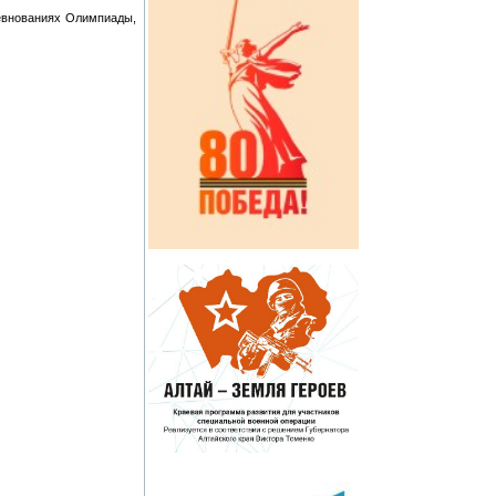
евнованиях Олимпиады,