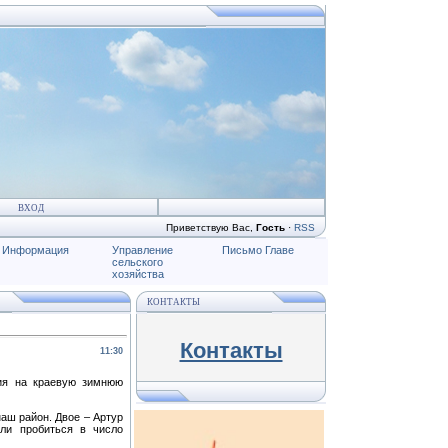
ВХОД
Приветствую Вас
,
Гость
·
RSS
Информация
Управление
Письмо Главе
сельского
хозяйства
КОНТАКТЫ
Контакты
11:30
ния на краевую зимнюю
наш район. Двое – Артур
ли пробиться в число