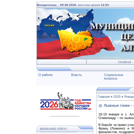
Воскресенье,
,
09.08.2026
, местное время
14:53
ГЛАВНАЯ
О районе
Власть
Социальные
вопросы
Главная
»
2025
»
Январ
Лыжные гонки –
18-19 января в с. А
Олимпиаду – по лыжны
В борьбе за право уча
Франц (Ложкино) и М
ВНИМАНИЕ ОПРОС!
финалистов, поздравл