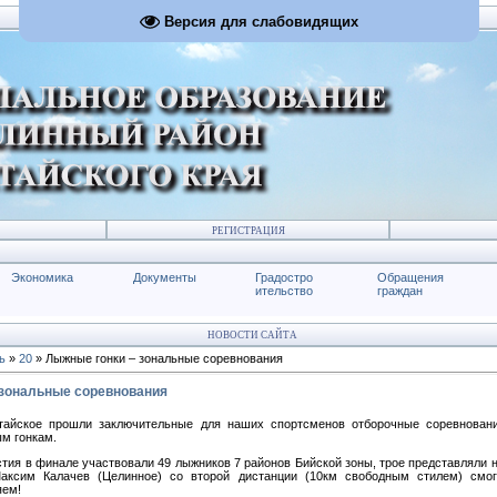
Версия для слабовидящих
РЕГИСТРАЦИЯ
Экономика
Документы
Градостро
Обращения
ительство
граждан
НОВОСТИ САЙТА
ь
»
20
» Лыжные гонки – зональные соревнования
 зональные соревнования
лтайское прошли заключительные для наших спортсменов отборочные соревнова
м гонкам.
стия в финале участвовали 49 лыжников 7 районов Бийской зоны, трое представляли 
аксим Калачев (Целинное) со второй дистанции (10км свободным стилем) смог
яем!