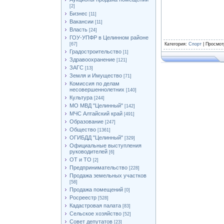
[2]
Бизнес
[11]
Вакансии
[11]
Власть
[24]
ГОУ-УПФР в Целинном районе
[67]
Категория
:
Спорт
|
Просмот
Градостроительство
[1]
Здравоохранение
[121]
ЗАГС
[13]
Земля и Имущество
[71]
Комиссия по делам
несовершеннолетних
[140]
Культура
[244]
МО МВД "Целинный"
[142]
МЧС Алтайский край
[491]
Образование
[247]
Общество
[1361]
ОГИБДД "Целинный"
[329]
Официальные выступления
руководителей
[6]
ОТ и ТО
[2]
Предпринимательство
[228]
Продажа земельных участков
[58]
Продажа помещений
[0]
Росреестр
[528]
Кадастровая палата
[83]
Сельское хозяйство
[52]
Совет депутатов
[23]