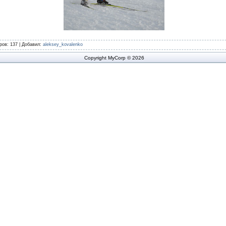
ров
: 137 |
Добавил
:
aleksey_kovalenko
Copyright MyCorp © 2026