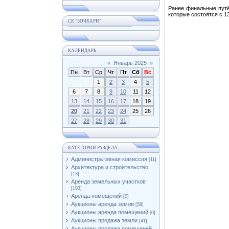
Ранее финальные путё
которые состоятся с 1
СК "БОЧКАРИ"
КАЛЕНДАРЬ
«
Январь 2025
»
Пн
Вт
Ср
Чт
Пт
Сб
Вс
1
2
3
4
5
6
7
8
9
10
11
12
13
14
15
16
17
18
19
20
21
22
23
24
25
26
27
28
29
30
31
КАТЕГОРИИ РАЗДЕЛА
Административная комиссия
[11]
Архитектура и строительство
[13]
Аренда земельных участков
[193]
Аренда помещений
[0]
Аукционы аренда земли
[58]
Аукционы аренда помещений
[0]
Аукционы продажа земли
[41]
Аукционы продажа помещений