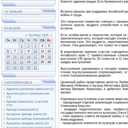
Комитет администрации Усть-Калманского рай
Встреча прошла при поддержке Алтайской кр
СК "БОЧКАРИ"
войны и труда.
Это творческое торжество совпало с прекра
золотых красок, мудрого спокойствия и но
встречи.
КАЛЕНДАРЬ
Есть особая магия в творчестве, которая не
«
Октябрь 2025
»
пронзительную ноту, которая находит отклик
Пн
Вт
Ср
Чт
Пт
Сб
Вс
жизненная сила. Это мудрость, переложенная
стихах. Они доказывают, что талант не старе
1
2
3
4
5
6
7
8
9
10
11
12
В мероприятии приняли участие самодеятел
Алтайского края. С приветственным словом
13
14
15
16
17
18
19
выступили 130 артиста: 25 солистов и 11 тв
20
21
22
23
24
25
26
каждое выступление.
27
28
29
30
31
Выступления оценивались в четырёх номина
чтение под музыкальное сопровождение), эс
стиля (театрализованное дефиле).
Целинный район представили артисты Любов
КАТЕГОРИИ РАЗДЕЛА
Михаила Рябинина и музыку Вячеслава Доб
Административная комиссия
автора Валерия Капризова, и дебютант Ал
[11]
жизни».
Архитектура и строительство
[13]
Оценивало выступление участников жюри ме
Аренда земельных участков
- заведующая отделом реализации социально
[193]
Семеновна Классен;
- кандидат педагогических наук, профес
Аренда помещений
[0]
государственного института культуры Ольга
Аукционы аренда земли
[58]
- член краевого совета ветеранов войны и т
Аукционы аренда помещений
[0]
Александровна;
- председатель комитета по культуре и дел
Аукционы продажа земли
[41]
Аукционы продажа помещений