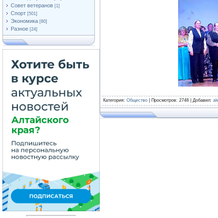
Совет ветеранов
[1]
Спорт
[501]
Экономика
[80]
Разное
[24]
Категория
:
Общество
|
Просмотров
: 2748 |
Добавил
:
al