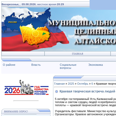
Воскресенье,
,
09.08.2026
, местное время
20:29
ГЛАВНАЯ
О районе
Власть
Социальные
Экономика
вопросы
Главная
»
2025
»
Октябрь
»
6
» Краевая творч
Краевая творческая встреча людей 
5 октября гостеприимный Усть-Калманский р
теплом и светом сердец людей «серебряного»
теплоты — краевой творческой встрече люде
Учредитель фестиваля: Министерство культур
ВНИМАНИЕ ОПРОС!
Организаторы: Краевое автономное учрежден