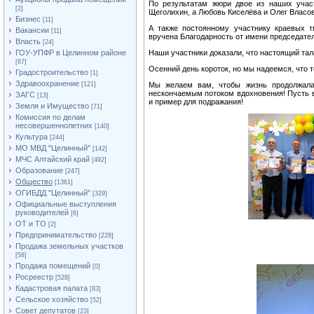
По результатам жюри двое из наших учас
[2]
Щеголихин, а Любовь Киселёва и Олег Власов
Бизнес
[11]
А также постоянному участнику краевых 
Вакансии
[11]
вручена Благодарность от имени председател
Власть
[24]
ГОУ-УПФР в Целинном районе
Наши участники доказали, что настоящий тала
[67]
Осенний день короток, но мы надеемся, что 
Градостроительство
[1]
Здравоохранение
[121]
Мы желаем вам, чтобы жизнь продолжала
нескончаемым потоком вдохновения! Пусть ва
ЗАГС
[13]
и пример для подражания!
Земля и Имущество
[71]
Комиссия по делам
несовершеннолетних
[140]
Культура
[244]
МО МВД "Целинный"
[142]
МЧС Алтайский край
[492]
Образование
[247]
Общество
[1361]
ОГИБДД "Целинный"
[329]
Официальные выступления
руководителей
[6]
ОТ и ТО
[2]
Предпринимательство
[228]
Продажа земельных участков
[58]
Продажа помещений
[0]
Росреестр
[528]
Кадастровая палата
[83]
Сельское хозяйство
[52]
Совет депутатов
[23]