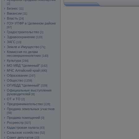
[2]
Бизнес
[11]
Вакансии
[11]
Власть
[24]
ГОУ-УПФР в Целинном районе
[67]
Градостроительство
[1]
Здравоохранение
[120]
ЗАГС
[13]
Земля и Имущество
[71]
Комиссия по делам
несовершеннолетних
[140]
Культура
[244]
МО МВД "Целинный"
[142]
МЧС Алтайский край
[490]
Образование
[247]
Общество
[1358]
ОГИБДД "Целинный"
[329]
Официальные выступления
руководителей
[6]
ОТ и ТО
[2]
Предпринимательство
[228]
Продажа земельных участков
[58]
Продажа помещений
[0]
Росреестр
[527]
Кадастровая палата
[83]
Сельское хозяйство
[52]
Совет депутатов
[23]