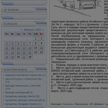
Ал
Ме
Це
Ад
СК "БОЧКАРИ"
Ко
Пр
пе
территории Целинного района Алтайского кра
КАЛЕНДАРЬ
Лот № 1 – маршрут № 5 « с.Целинное- с.Шал
Срок, место и порядок предоставления конку
«
Февраль 2025
»
Конкурсная документация предоставляется
конкурса до дня окончания приема заявок на
Пн
Вт
Ср
Чт
Пт
Сб
Вс
После опубликования на официальном 
1
2
телекоммуникационной сети «Интернет» w
проведении открытого конкурса, организат
3
4
5
6
7
8
9
письменной форме, в течение 2 рабочих дн
Конкурсная документация выдаётся заявител
10
11
12
13
14
15
16
Целинное ,ул.Советская,д.17) в рабочие дн
17
18
19
20
21
22
23
телекоммуникационной сети «Интернет» 
admcelinnoe.ucoz.ru одновременно с размеще
24
25
26
27
28
1. Официальный сайт, на котором размещена
«Конкурсы».
2. Размер, порядок и сроки внесения платы,
3. Место, дата начала и окончания приема з
КАТЕГОРИИ РАЗДЕЛА
659430, Алтайский край, Целинный район, с. 
- дата начала приема заявок на участие в от
Административная комиссия
[11]
4. Место, дата и время вскрытия конвертов 
Архитектура и строительство
Алтайский край, Целинный район, с. Целинное
[13]
5. Место и дата рассмотрения заявок на уча
д.17, 13 марта 2025 года.
Аренда земельных участков
6. Место и дата подведения итогов открытог
[193]
марта 2025 года.
Аренда помещений
[0]
Аукционы аренда земли
[58]
Аукционы аренда помещений
[0]
Аукционы продажа земли
[41]
Категория
:
Экономика
|
Просмотров
: 145 |
Добавил
:
Ад
Аукционы продажа помещений