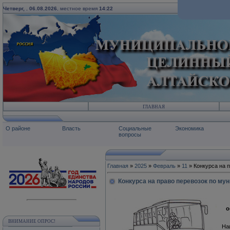
Четверг,
,
06.08.2026
, местное время
14:22
ГЛАВНАЯ
О районе
Власть
Социальные
Экономика
вопросы
Главная
»
2025
»
Февраль
»
11
» Конкурса на 
Конкурса на право перевозок по м
о
ВНИМАНИЕ ОПРОС!
На