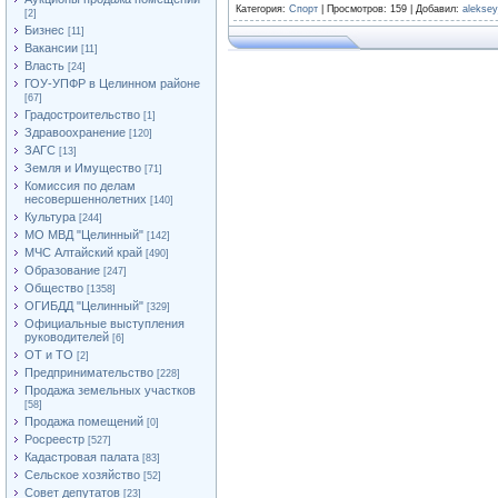
Категория
:
Спорт
|
Просмотров
: 159 |
Добавил
:
alekse
[2]
Бизнес
[11]
Вакансии
[11]
Власть
[24]
ГОУ-УПФР в Целинном районе
[67]
Градостроительство
[1]
Здравоохранение
[120]
ЗАГС
[13]
Земля и Имущество
[71]
Комиссия по делам
несовершеннолетних
[140]
Культура
[244]
МО МВД "Целинный"
[142]
МЧС Алтайский край
[490]
Образование
[247]
Общество
[1358]
ОГИБДД "Целинный"
[329]
Официальные выступления
руководителей
[6]
ОТ и ТО
[2]
Предпринимательство
[228]
Продажа земельных участков
[58]
Продажа помещений
[0]
Росреестр
[527]
Кадастровая палата
[83]
Сельское хозяйство
[52]
Совет депутатов
[23]