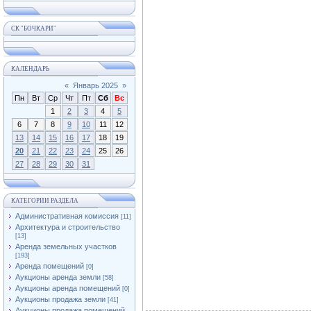
СК "БОЧКАРИ"
КАЛЕНДАРЬ
«
Январь 2025
»
Пн
Вт
Ср
Чт
Пт
Сб
Вс
1
2
3
4
5
6
7
8
9
10
11
12
13
14
15
16
17
18
19
20
21
22
23
24
25
26
27
28
29
30
31
КАТЕГОРИИ РАЗДЕЛА
Административная комиссия
[11]
Архитектура и строительство
[13]
Аренда земельных участков
[193]
Аренда помещений
[0]
Аукционы аренда земли
[58]
Аукционы аренда помещений
[0]
Аукционы продажа земли
[41]
Аукционы продажа помещений