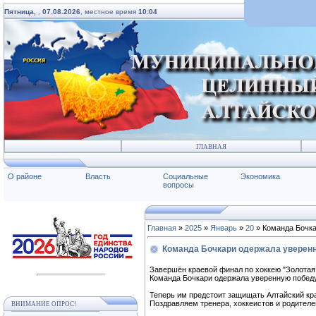
Пятница,
,
07.08.2026
, местное время
10:04
ГЛАВНАЯ
О районе
Власть
Социальные
Экономика
вопросы
Главная
»
2025
»
Январь
»
20
» Команда Бочка
Команда Бочкари одержала уверен
Завершён краевой финал по хоккею "Золотая 
Команда Бочкари одержала уверенную победу
Теперь им предстоит защищать Алтайский кр
Поздравляем тренера, хоккеистов и родителе
ВНИМАНИЕ ОПРОС!