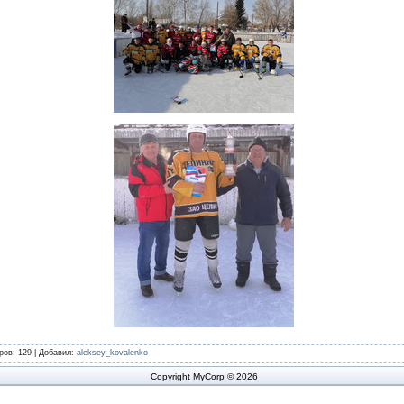
ров
: 129 |
Добавил
:
aleksey_kovalenko
Copyright MyCorp © 2026