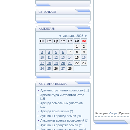
СК "БОЧКАРИ"
КАЛЕНДАРЬ
«
Февраль 2025
»
Пн
Вт
Ср
Чт
Пт
Сб
Вс
1
2
3
4
5
6
7
8
9
10
11
12
13
14
15
16
17
18
19
20
21
22
23
24
25
26
27
28
КАТЕГОРИИ РАЗДЕЛА
Административная комиссия
[11]
Архитектура и строительство
[13]
Аренда земельных участков
[193]
Аренда помещений
[0]
Категория
:
Спорт
|
Просмот
Аукционы аренда земли
[58]
Аукционы аренда помещений
[0]
Аукционы продажа земли
[41]
Аукционы продажа помещений