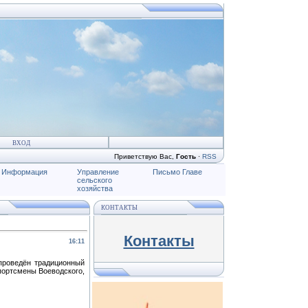
ВХОД
Приветствую Вас
,
Гость
·
RSS
Информация
Управление
Письмо Главе
сельского
хозяйства
КОНТАКТЫ
Контакты
16:11
проведён традиционный
портсмены Воеводского,