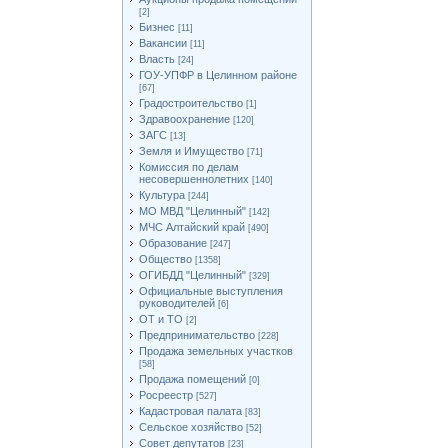
[2]
Бизнес
[11]
Вакансии
[11]
Власть
[24]
ГОУ-УПФР в Целинном районе
[67]
Градостроительство
[1]
Здравоохранение
[120]
ЗАГС
[13]
Земля и Имущество
[71]
Комиссия по делам
несовершеннолетних
[140]
Культура
[244]
МО МВД "Целинный"
[142]
МЧС Алтайский край
[490]
Образование
[247]
Общество
[1358]
ОГИБДД "Целинный"
[329]
Официальные выступления
руководителей
[6]
ОТ и ТО
[2]
Предпринимательство
[228]
Продажа земельных участков
[58]
Продажа помещений
[0]
Росреестр
[527]
Кадастровая палата
[83]
Сельское хозяйство
[52]
Совет депутатов
[23]