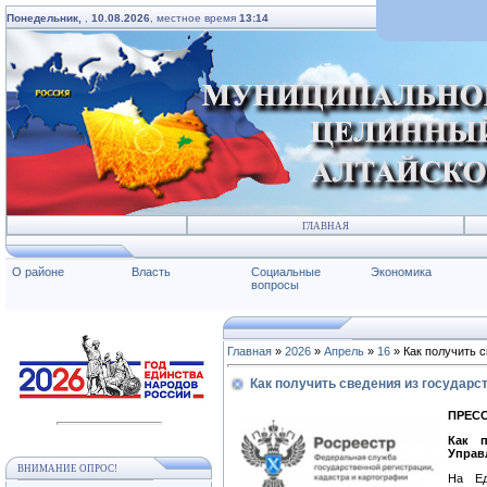
Понедельник,
,
10.08.2026
, местное время
13:14
ГЛАВНАЯ
О районе
Власть
Социальные
Экономика
вопросы
Главная
»
2026
»
Апрель
»
16
» Как получить 
Как получить сведения из государ
ПРЕСС
Как п
Управ
ВНИМАНИЕ ОПРОС!
На Ед