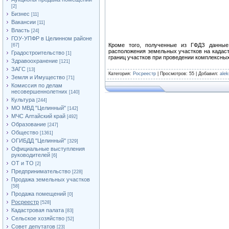
[2]
Бизнес
[11]
Вакансии
[11]
Власть
[24]
ГОУ-УПФР в Целинном районе
Кроме того, полученные из ГФДЗ данные 
[67]
расположения земельных участков на кадаст
Градостроительство
[1]
границ участков при проведении комплексных
Здравоохранение
[121]
ЗАГС
[13]
Категория
:
Росреестр
|
Просмотров
: 55 |
Добавил
:
ale
Земля и Имущество
[71]
Комиссия по делам
несовершеннолетних
[140]
Культура
[244]
МО МВД "Целинный"
[142]
МЧС Алтайский край
[492]
Образование
[247]
Общество
[1361]
ОГИБДД "Целинный"
[329]
Официальные выступления
руководителей
[6]
ОТ и ТО
[2]
Предпринимательство
[228]
Продажа земельных участков
[58]
Продажа помещений
[0]
Росреестр
[528]
Кадастровая палата
[83]
Сельское хозяйство
[52]
Совет депутатов
[23]