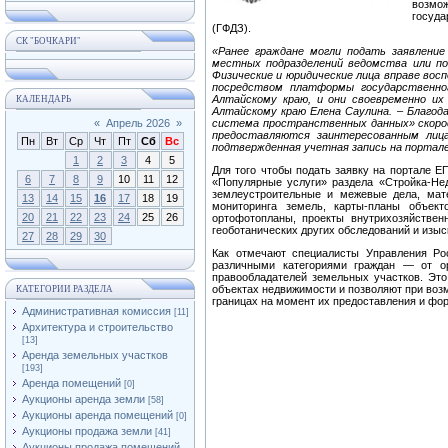
возмо
госуд
(ГФДЗ).
СК "БОЧКАРИ"
«Ранее граждане могли подать заявлени
местных подразделений ведомства или по
Физические и юридические лица вправе вос
посредством платформы государственно
Алтайскому краю, и они своевременно и
КАЛЕНДАРЬ
Алтайскому краю Елена Саулина. – Благод
«
Апрель 2026
»
система пространственных данных» скоро
предоставляются заинтересованным лица
Пн
Вт
Ср
Чт
Пт
Сб
Вс
подтвержденная учетная запись на портал
1
2
3
4
5
Для того чтобы подать заявку на портале Е
6
7
8
9
10
11
12
«Популярные услуги» раздела «Стройка-Н
землеустроительные и межевые дела, мате
13
14
15
16
17
18
19
мониторинга земель, карты-планы объект
20
21
22
23
24
25
26
ортофотопланы, проекты внутрихозяйствен
геоботанических других обследований и изыск
27
28
29
30
Как отмечают специалисты Управления Ро
различными категориями граждан — от ор
правообладателей земельных участков. Эт
объектах недвижимости и позволяют при воз
КАТЕГОРИИ РАЗДЕЛА
границах на момент их предоставления и фо
Административная комиссия
[11]
Архитектура и строительство
[13]
Аренда земельных участков
[193]
Аренда помещений
[0]
Аукционы аренда земли
[58]
Аукционы аренда помещений
[0]
Аукционы продажа земли
[41]
Аукционы продажа помещений