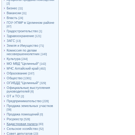
[2]
Бизнес
[11]
Вакансии
[11]
Власть
[24]
ГОУ-УПФР в Целинном районе
[67]
Градостроительство
[1]
Здравоохранение
[121]
ЗАГС
[13]
Земля и Имущество
[71]
Комиссия по делам
несовершеннолетних
[140]
Культура
[244]
МО МВД "Целинный"
[142]
МЧС Алтайский край
[492]
Образование
[247]
Общество
[1361]
ОГИБДД "Целинный"
[329]
Официальные выступления
руководителей
[6]
ОТ и ТО
[2]
Предпринимательство
[228]
Продажа земельных участков
[58]
Продажа помещений
[0]
Росреестр
[528]
Кадастровая палата
[83]
Сельское хозяйство
[52]
Совет депутатов
[23]