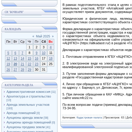
В рамках подготовительного этапа в целях 
земельных участков, КГБУ «Алтайский цен
осуществляет прием документов, содержащих
СК "БОЧКАРИ"
Юридические и физические лица, являющ
характеристиках соответствующего объекта 
Форма декларации о характеристиках объект
КАЛЕНДАРЬ
государственной регистрации, кадастра и к
о характеристиках объекта недвижимости
«
Май 2025
»
ознакомиться на официальном сайте управлен
Пн
Вт
Ср
Чт
Пт
Сб
Вс
«АЦНГКО» (https://altkadastr.ru/) в разделе 
1
2
3
4
Декларации о характеристиках объектов не
5
6
7
8
9
10
11
1. Почтовым отправлением в КГБУ «АЦНГКО» по
12
13
14
15
16
17
18
2. В электронном виде на электронный адрес
19
20
21
22
23
24
25
квалифицированной электронной подписью за
26
27
28
29
30
31
3. Путем заполнения формы декларации о хар
разделе «Государственная кадастровая оценк
4. Лично при обращении в КГБУ «АЦНГКО» ч
КАТЕГОРИИ РАЗДЕЛА
по адресу: г. Барнаул, ул. Деповская, 7г, вре
Административная комиссия
[11]
5. При личном обращении в КАУ «МФЦ». Адр
Архитектура и строительство
сайте www.mfc22.ru.
[13]
Аренда земельных участков
По всем вопросам подачи (приема) декларац
73-34-95.
[193]
Аренда помещений
[0]
Аукционы аренда земли
Категория
:
Кадастровая палата
|
Просмотров
: 63 |
Доб
[58]
Аукционы аренда помещений
[0]
Аукционы продажа земли
[41]
Аукционы продажа помещений