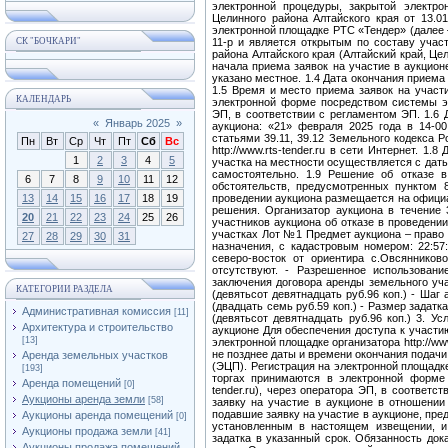
СК "БОЧКАРИ"
КАЛЕНДАРЬ
«
Январь 2025
»
Пн
Вт
Ср
Чт
Пт
Сб
Вс
1
2
3
4
5
6
7
8
9
10
11
12
13
14
15
16
17
18
19
20
21
22
23
24
25
26
27
28
29
30
31
КАТЕГОРИИ РАЗДЕЛА
Административная комиссия
[11]
Архитектура и строительство
[13]
Аренда земельных участков
[193]
Аренда помещений
[0]
Аукционы аренда земли
[58]
Аукционы аренда помещений
[0]
Аукционы продажа земли
[41]
Аукционы продажа помещений