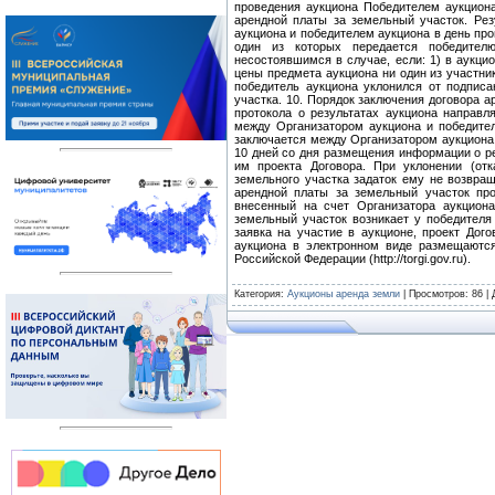
Категория
:
Аукционы аренда земли
|
Просмотров
: 86 |