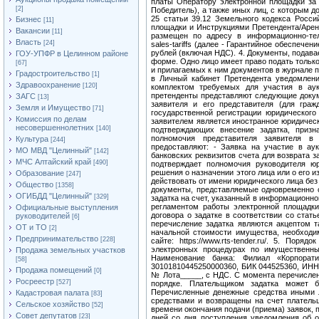
[2]
Бизнес
[11]
Вакансии
[11]
Власть
[24]
ГОУ-УПФР в Целинном районе
[67]
Градостроительство
[1]
Здравоохранение
[120]
ЗАГС
[13]
Земля и Имущество
[71]
Комиссия по делам
несовершеннолетних
[140]
Культура
[244]
МО МВД "Целинный"
[142]
МЧС Алтайский край
[490]
Образование
[247]
Общество
[1358]
ОГИБДД "Целинный"
[329]
Официальные выступления
руководителей
[6]
ОТ и ТО
[2]
Предпринимательство
[228]
Продажа земельных участков
[58]
Продажа помещений
[0]
Росреестр
[527]
Кадастровая палата
[83]
Сельское хозяйство
[52]
Совет депутатов
[23]