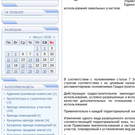
Управ
Едино
использования земельных участков.
СК "БОЧКАРИ"
КАЛЕНДАРЬ
«
Август 2025
»
Пн
Вт
Ср
Чт
Пт
Сб
Вс
1
2
3
4
5
6
7
8
9
10
11
12
13
14
15
16
17
18
19
20
21
22
23
24
25
26
27
28
29
30
31
В соответствии с положениями статьи 7 З
строгом соответствии с их целевым назна
регламентирован положениями Градостроител
КАТЕГОРИИ РАЗДЕЛА
Действующее градостроительное законода
Административная комиссия
[11]
использования, условно разрешенные и всп
Архитектура и строительство
качестве дополнительных по отношению
[13]
использования.
Аренда земельных участков
[193]
Применительно к каждой территориальной зо
Аренда помещений
[0]
Изменение одного вида разрешенного исполь
Аукционы аренда земли
[58]
соответствующей территориальной зоны, то 
Аукционы аренда помещений
если Правилами землепользования и застрой
[0]
участок, планируемый к установлению вид р
Аукционы продажа земли
[41]
Аукционы продажа помещений