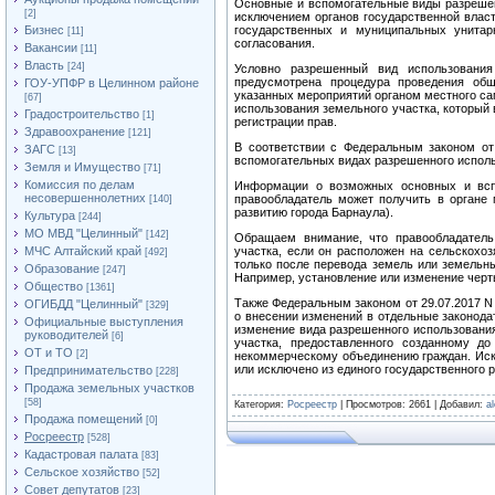
Основные и вспомогательные виды разрешен
[2]
исключением органов государственной власт
Бизнес
государственных и муниципальных унитар
[11]
согласования.
Вакансии
[11]
Власть
[24]
Условно разрешенный вид использования
предусмотрена процедура проведения об
ГОУ-УПФР в Целинном районе
указанных мероприятий органом местного са
[67]
использования земельного участка, который
Градостроительство
[1]
регистрации прав.
Здравоохранение
[121]
В соответствии с Федеральным законом от
ЗАГС
[13]
вспомогательных видах разрешенного испол
Земля и Имущество
[71]
Комиссия по делам
Информации о возможных основных и вспо
несовершеннолетних
правообладатель может получить в органе м
[140]
развитию города Барнаула).
Культура
[244]
МО МВД "Целинный"
[142]
Обращаем внимание, что правообладатель
МЧС Алтайский край
участка, если он расположен на сельскохо
[492]
только после перевода земель или земельны
Образование
[247]
Например, установление или изменение черт
Общество
[1361]
Также Федеральным законом от 29.07.2017 N
ОГИБДД "Целинный"
[329]
о внесении изменений в отдельные законода
Официальные выступления
изменение вида разрешенного использования
руководителей
[6]
участка, предоставленного созданному д
ОТ и ТО
[2]
некоммерческому объединению граждан. Иск
или исключено из единого государственного 
Предпринимательство
[228]
Продажа земельных участков
[58]
Категория
:
Росреестр
|
Просмотров
: 2661 |
Добавил
:
a
Продажа помещений
[0]
Росреестр
[528]
Кадастровая палата
[83]
Сельское хозяйство
[52]
Совет депутатов
[23]