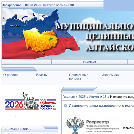
Воскресенье,
,
09.08.2026
, местное время
20:00
ГЛАВНАЯ
О районе
Власть
Социальные
Экономика
вопросы
Главная
»
2025
»
Август
»
15
» Изменение вид
Изменение вида разрешенного испо
Измен
ВНИМАНИЕ ОПРОС!