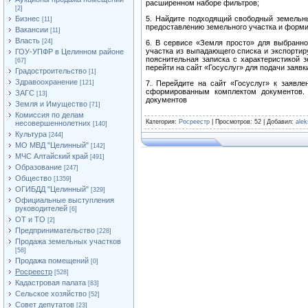
расширенном наборе фильтров;
[2]
Бизнес
5. Найдите подходящий свободный земельны
[11]
предоставлению земельного участка и форми
Вакансии
[11]
Власть
[24]
6. В сервисе «Земля просто» для выбранно
участка из выпадающего списка и экспортир
ГОУ-УПФР в Целинном районе
пояснительная записка с характеристикой з
[67]
перейти на сайт «Госуслуг» для подачи заявк
Градостроительство
[1]
Здравоохранение
[121]
7. Перейдите на сайт «Госуслуг» к заявле
сформированным комплектом документов.
ЗАГС
[13]
документов
Земля и Имущество
[71]
Комиссия по делам
Категория
:
Росреестр
|
Просмотров
: 52 |
Добавил
:
ale
несовершеннолетних
[140]
Культура
[244]
МО МВД "Целинный"
[142]
МЧС Алтайский край
[491]
Образование
[247]
Общество
[1359]
ОГИБДД "Целинный"
[329]
Официальные выступления
руководителей
[6]
ОТ и ТО
[2]
Предпринимательство
[228]
Продажа земельных участков
[58]
Продажа помещений
[0]
Росреестр
[528]
Кадастровая палата
[83]
Сельское хозяйство
[52]
Совет депутатов
[23]