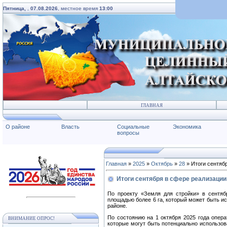
Пятница,
,
07.08.2026
, местное время
13:00
ГЛАВНАЯ
О районе
Власть
Социальные
Экономика
вопросы
Главная
»
2025
»
Октябрь
»
28
» Итоги сентяб
Итоги сентября в сфере реализации
По проекту «Земля для стройки» в сентяб
площадью более 6 га, который может быть и
районе.
По состоянию на 1 октября 2025 года опер
ВНИМАНИЕ ОПРОС!
которые могут быть потенциально использов