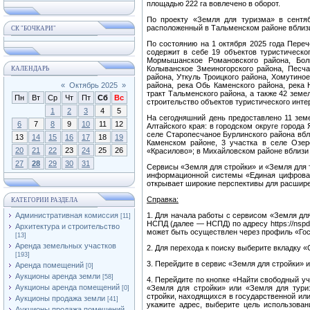
площадью 222 га вовлечено в оборот.
По проекту «Земля для туризма» в сентя
расположенный в Тальменском районе вблизи 
СК "БОЧКАРИ"
По состоянию на 1 октября 2025 года Переч
содержит в себе 19 объектов туристическог
Мормышанское Романовского района, Бо
Колыванское Змеиногорского района, Песча
КАЛЕНДАРЬ
района, Уткуль Троицкого района, Хомутино
«
Октябрь 2025
»
района, река Обь Каменского района, река 
тракт Тальменского района, а также 42 земе
Пн
Вт
Ср
Чт
Пт
Сб
Вс
строительство объектов туристического инте
1
2
3
4
5
На сегодняшний день предоставлено 11 зем
6
7
8
9
10
11
12
Алтайского края: в городском округе города
селе Старопесчаное Бурлинского района вбл
13
14
15
16
17
18
19
Каменском районе, 3 участка в селе Озеро
20
21
22
23
24
25
26
«Красилово»; в Михайловском районе вблизи
27
28
29
30
31
Сервисы «Земля для стройки» и «Земля для 
информационной системы «Единая цифрова
открывает широкие перспективы для расшире
Справка:
КАТЕГОРИИ РАЗДЕЛА
Административная комиссия
1. Для начала работы с сервисом «Земля дл
[11]
НСПД (далее — НСПД) по адресу https://nspd
Архитектура и строительство
может быть осуществлен через профиль «Госу
[13]
Аренда земельных участков
2. Для перехода к поиску выберите вкладку 
[193]
3. Перейдите в сервис «Земля для стройки» 
Аренда помещений
[0]
Аукционы аренда земли
[58]
4. Перейдите по кнопке «Найти свободный уч
Аукционы аренда помещений
«Земля для стройки» или «Земля для туриз
[0]
стройки, находящихся в государственной ил
Аукционы продажа земли
[41]
укажите адрес, выберите цель использован
Аукционы продажа помещений