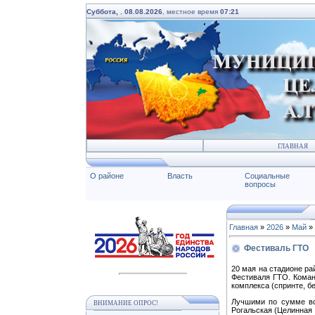
Суббота,
,
08.08.2026
, местное время
07:21
ГЛАВНАЯ
О районе
Власть
Социальные
вопросы
Главная
»
2026
»
Май
»
Фестиваль ГТО
20 мая на стадионе р
Фестиваля ГТО. Команд
комплекса (спринте, б
Лучшими по сумме все
ВНИМАНИЕ ОПРОС!
Рогальская (Целинная 