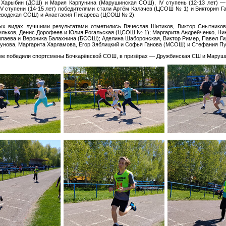
 Харыбин (ДСШ) и Мария Карпунина (Марушинская СОШ), IV ступень (12-13 лет) 
 ступени (14-15 лет) победителями стали Артём Калачев (ЦСОШ № 1) и Виктория Ган
оеводская СОШ) и Анастасия Писарева (ЦСОШ № 2).
ых видах лучшими результатами отметились Вячеслав Шитиков, Виктор Снытников
ильков, Денис Дорофеев и Юлия Рогальская (ЦСОШ № 1); Маргарита Андрейченко, Ни
паева и Вероника Балахнина (БСОШ); Аделина Шаборонская, Виктор Ример, Павел Ги
кунова, Маргарита Харламова, Егор Зяблицкий и Софья Ганова (МСОШ) и Стефания П
ве победили спортсмены Бочкарёвской СОШ, в призёрах — Дружбинская СШ и Мару