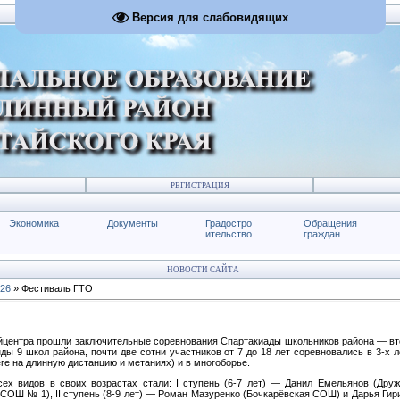
Версия для слабовидящих
РЕГИСТРАЦИЯ
Экономика
Документы
Градостро
Обращения
ительство
граждан
НОВОСТИ САЙТА
26
» Фестиваль ГТО
айцентра прошли заключительные соревнования Спартакиады школьников района — вто
ы 9 школ района, почти две сотни участников от 7 до 18 лет соревновались в 3-х л
еге на длинную дистанцию и метаниях) и в многоборье.
х видов в своих возрастах стали: I ступень (6-7 лет) — Данил Емельянов (Дру
СОШ № 1), II ступень (8-9 лет) — Роман Мазуренко (Бочкарёвская СОШ) и Дарья Гири