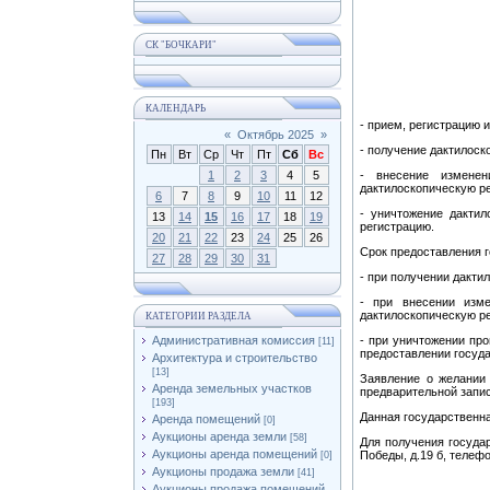
СК "БОЧКАРИ"
КАЛЕНДАРЬ
- прием, регистрацию 
«
Октябрь 2025
»
- получение дактилоск
Пн
Вт
Ср
Чт
Пт
Сб
Вс
1
2
3
4
5
- внесение изменен
дактилоскопическую р
6
7
8
9
10
11
12
- уничтожение дакти
13
14
15
16
17
18
19
регистрацию.
20
21
22
23
24
25
26
Срок предоставления г
27
28
29
30
31
- при получении дакти
- при внесении изм
дактилоскопическую ре
КАТЕГОРИИ РАЗДЕЛА
Административная комиссия
- при уничтожении пр
[11]
предоставлении госуда
Архитектура и строительство
[13]
Заявление о желании
Аренда земельных участков
предварительной запис
[193]
Данная государственн
Аренда помещений
[0]
Аукционы аренда земли
[58]
Для получения государ
Аукционы аренда помещений
Победы, д.19 б, телефо
[0]
Аукционы продажа земли
[41]
Аукционы продажа помещений