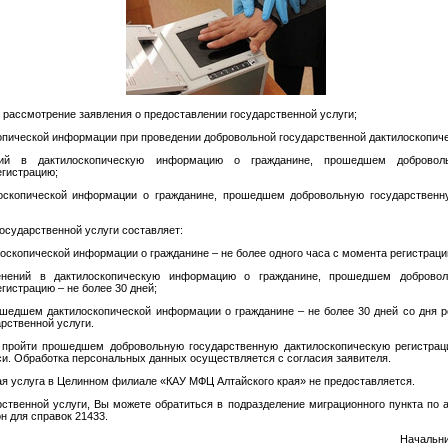
и рассмотрение заявления о предоставлении государственной услуги;
опической информации при проведении добровольной государственной дактилоскопиче
ий в дактилоскопическую информацию о гражданине, прошедшем доброволь
егистрацию;
лоскопической информации о гражданине, прошедшем добровольную государственн
осударственной услуги составляет:
лоскопической информации о гражданине – не более одного часа с момента регистраци
енений в дактилоскопическую информацию о гражданине, прошедшем добровол
гистрацию – не более 30 дней;
ошедшем дактилоскопической информации о гражданине – не более 30 дней со дня р
рственной услуги.
 пройти прошедшем добровольную государственную дактилоскопическую регистрац
и. Обработка персональных данных осуществляется с согласия заявителя.
ая услуга в Целинном филиале «КАУ МФЦ Алтайского края» не предоставляется.
ственной услуги, Вы можете обратиться в подразделение миграционного пункта по ад
н для справок 21433.
Начальни