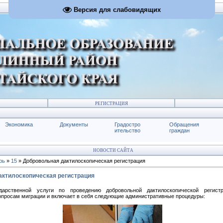
Версия для слабовидящих
РЕГИСТРАЦИЯ
Экономика
Документы
Градостро
Обращения
ительство
граждан
НОВОСТИ САЙТА
рь
»
15
» Добровольная дактилоскопическая регистрация
актилоскопическая регистрация
дарственной услуги по проведению добровольной дактилоскопической регистр
опросам миграции и включает в себя следующие административные процедуры: