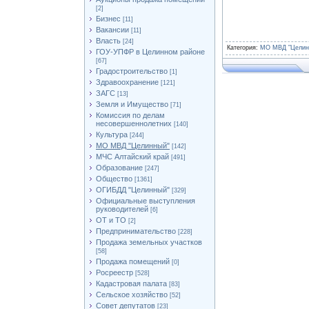
[2]
Бизнес
[11]
Вакансии
[11]
Власть
[24]
Категория
:
МО МВД "Целин
ГОУ-УПФР в Целинном районе
[67]
Градостроительство
[1]
Здравоохранение
[121]
ЗАГС
[13]
Земля и Имущество
[71]
Комиссия по делам
несовершеннолетних
[140]
Культура
[244]
МО МВД "Целинный"
[142]
МЧС Алтайский край
[491]
Образование
[247]
Общество
[1361]
ОГИБДД "Целинный"
[329]
Официальные выступления
руководителей
[6]
ОТ и ТО
[2]
Предпринимательство
[228]
Продажа земельных участков
[58]
Продажа помещений
[0]
Росреестр
[528]
Кадастровая палата
[83]
Сельское хозяйство
[52]
Совет депутатов
[23]