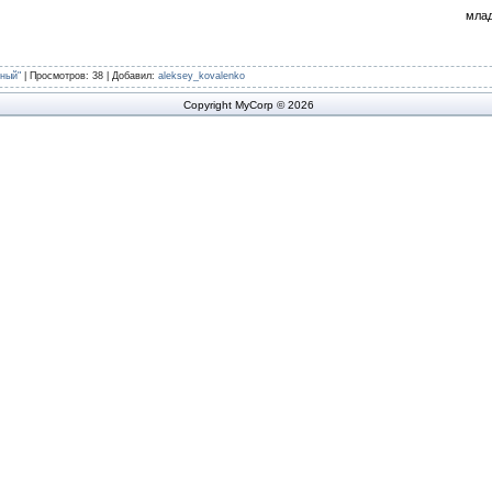
млад
ный"
|
Просмотров
: 38 |
Добавил
:
aleksey_kovalenko
Copyright MyCorp © 2026