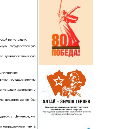
ской регистрации;
ную государственную
ую дактилоскопическую
и заявления;
ьную государственную
егистрации заявления о
ию подается лично без
ресу: с. Целинное, ул.
к миграционного пункта