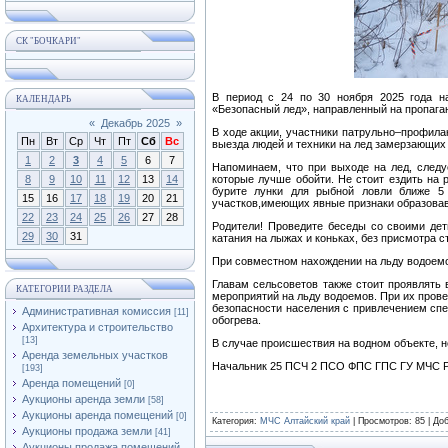
СК "БОЧКАРИ"
В период с 24 по 30 ноября 2025 года н
КАЛЕНДАРЬ
«Безопасный лед», направленный на пропаган
«
Декабрь 2025
»
В ходе акции, участники патрульно–профила
Пн
Вт
Ср
Чт
Пт
Сб
Вс
выезда людей и техники на лед замерзающих
1
2
3
4
5
6
7
Напоминаем, что при выходе на лед, следу
8
9
10
11
12
13
14
которые лучше обойти. Не стоит ездить на 
бурите лунки для рыбной ловли ближе 5
15
16
17
18
19
20
21
участков,имеющих явные признаки образовав
22
23
24
25
26
27
28
Родители! Проведите беседы со своими дет
29
30
31
катания на лыжах и коньках, без присмотра с
При совместном нахождении на льду водоемо
Главам сельсоветов также стоит проявлять 
КАТЕГОРИИ РАЗДЕЛА
мероприятий на льду водоемов. При их пров
безопасности населения с привлечением спе
Административная комиссия
[11]
обогрева.
Архитектура и строительство
[13]
В случае происшествия на водном объекте, н
Аренда земельных участков
Начальник 25 ПСЧ 2 ПСО ФПС ГПС ГУ МЧС Р
[193]
Аренда помещений
[0]
Аукционы аренда земли
[58]
Аукционы аренда помещений
[0]
Категория
:
МЧС Алтайский край
|
Просмотров
: 85 |
До
Аукционы продажа земли
[41]
Аукционы продажа помещений