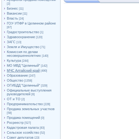
[2]
Бизнес
[11]
Вакансии
[11]
Власть
[24]
ГОУ-УПФР в Целинном районе
[67]
Градостроительство
[1]
Здравоохранение
[120]
ЗАГС
[13]
Земля и Имущество
[71]
Комиссия по делам
несовершеннолетних
[140]
Культура
[244]
МО МВД "Целинный"
[142]
МЧС Алтайский край
[490]
Образование
[247]
Общество
[1358]
ОГИБДД "Целинный"
[329]
Официальные выступления
руководителей
[6]
ОТ и ТО
[2]
Предпринимательство
[228]
Продажа земельных участков
[58]
Продажа помещений
[0]
Росреестр
[527]
Кадастровая палата
[83]
Сельское хозяйство
[52]
Совет депутатов
[23]