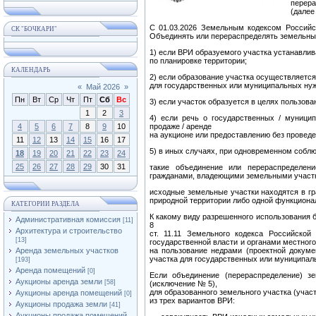
перер
(далее
С 01.03.2026 Земельным кодексом Российско
СК "БОЧКАРИ"
Объединять или перераспределять земельны
1) если ВРИ образуемого участка устанавли
по планировке территории;
КАЛЕНДАРЬ
2) если образование участка осуществляется
для государственных или муниципальных нуж
«
Май 2026
»
Пн
Вт
Ср
Чт
Пт
Сб
Вс
3) если участок образуется в целях пользова
1
2
3
4) если речь о государственных / муници
4
5
6
7
8
9
10
продаже / аренде
на аукционе или предоставлению без проведе
11
12
13
14
15
16
17
5) в иных случаях, при одновременном соблю
18
19
20
21
22
23
24
25
26
27
28
29
30
31
такие объединение или перераспределен
гражданами, владеющими земельными участка
исходные земельные участки находятся в гр
природной территории либо одной функциона
КАТЕГОРИИ РАЗДЕЛА
К какому виду разрешенного использования бу
Административная комиссия
[11]
8
Архитектура и строительство
ст. 11.11 Земельного кодекса Российско
[13]
государственной власти и органами местног
Аренда земельных участков
на пользование недрами (проектной докуме
участка для государственных или муниципал
[193]
Аренда помещений
[0]
Если объединение (перераспределение) 
Аукционы аренда земли
[58]
(исключение № 5),
для образованного земельного участка (учас
Аукционы аренда помещений
[0]
из трех вариантов ВРИ:
Аукционы продажа земли
[41]
Аукционы продажа помещений