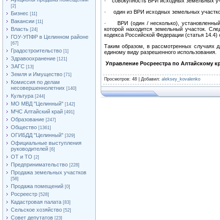
· совокупность ВРИ исходных земельных уч
[2]
· один из ВРИ исходных земельных участко
Бизнес
[11]
Вакансии
[11]
· ВРИ (один / несколько), установленный(
Власть
которой находится земельный участок. Сле
[24]
кодекса Российской Федерации (статья 14.4)
ГОУ-УПФР в Целинном районе
[67]
Таким образом, в рассмотренных случаях д
Градостроительство
[1]
единому виду разрешенного использования.
Здравоохранение
[121]
Управление Росреестра по Алтайскому к
ЗАГС
[13]
Земля и Имущество
[71]
Просмотров
: 48 |
Добавил
:
aleksey_kovalenko
Комиссия по делам
несовершеннолетних
[140]
Культура
[244]
МО МВД "Целинный"
[142]
МЧС Алтайский край
[491]
Образование
[247]
Общество
[1361]
ОГИБДД "Целинный"
[329]
Официальные выступления
руководителей
[6]
ОТ и ТО
[2]
Предпринимательство
[228]
Продажа земельных участков
[58]
Продажа помещений
[0]
Росреестр
[528]
Кадастровая палата
[83]
Сельское хозяйство
[52]
Совет депутатов
[23]