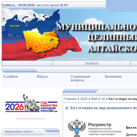
Суббота,
,
08.08.2026
, местное время
11:57
ГЛАВНАЯ
О районе
Власть
Социальные
Экономика
вопросы
Главная
»
2026
»
Май
»
18
» Без оглядки на в
Без оглядки на вид разрешенного и
Без о
ВНИМАНИЕ ОПРОС!
Долго