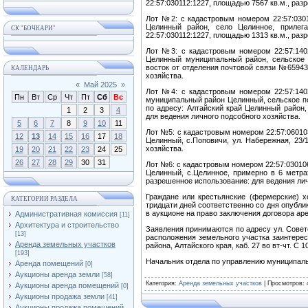
22:57:030112:1227, площадью 7567 кв.м., раз
Лот №2: с кадастровым номером 22:57:03011
Целинный район, село Целинное, прилег
СК "БОЧКАРИ"
22:57:030112:1227, площадью 1313 кв.м., раз
Лот №3: с кадастровым номером 22:57:1402
Целинный муниципальный район, сельское 
восток от отделения почтовой связи №65943
КАЛЕНДАРЬ
хозяйства.
«
Май 2025
»
Лот №4: с кадастровым номером 22:57:1402
Пн
Вт
Ср
Чт
Пт
Сб
Вс
муниципальный район Целинный, сельское по
по адресу: Алтайский край Целинный район,
1
2
3
4
для ведения личного подсобного хозяйства.
5
6
7
8
9
10
11
Лот №5: с кадастровым номером 22:57:060103
12
13
14
15
16
17
18
Целинный, с.Поповичи, ул. Набережная, 23/
хозяйства.
19
20
21
22
23
24
25
26
27
28
29
30
31
Лот №6: с кадастровым номером 22:57:030106
Целинный, с.Целинное, примерно в 6 метрах
разрешенное использование: для ведения лич
Граждане или крестьянские (фермерские) х
КАТЕГОРИИ РАЗДЕЛА
тридцати дней соответственно со дня опубл
в аукционе на право заключения договора ар
Административная комиссия
[11]
Архитектура и строительство
Заявления принимаются по адресу ул. Советс
[13]
расположения земельного участка заинтерес
Аренда земельных участков
района, Алтайского края, каб. 27 во вт-чт. С 10
[193]
Начальник отдела по управлению муниципал
Аренда помещений
[0]
Аукционы аренда земли
[58]
Категория
:
Аренда земельных участков
|
Просмотров
: 
Аукционы аренда помещений
[0]
Аукционы продажа земли
[41]
Аукционы продажа помещений