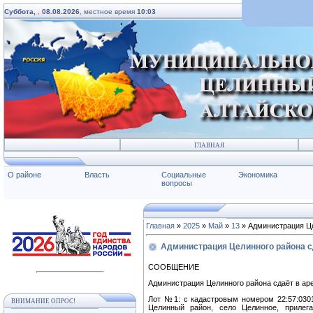
Суббота,
,
08.08.2026
, местное время
10:03
ГЛАВНАЯ
О районе
Власть
Социальные
Экономика
вопросы
Главная
»
2025
»
Май
»
13
» Администрация Це
Администрация Целинного района с
СООБЩЕНИЕ
Администрация Целинного района сдаёт в ар
Лот №1: с кадастровым номером 22:57:03011
ВНИМАНИЕ ОПРОС!
Целинный район, село Целинное, прилег