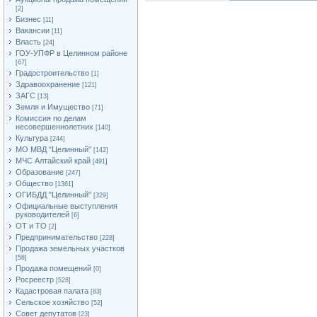
[2]
Бизнес
[11]
Вакансии
[11]
Власть
[24]
ГОУ-УПФР в Целинном районе
[67]
Градостроительство
[1]
Здравоохранение
[121]
ЗАГС
[13]
Земля и Имущество
[71]
Комиссия по делам
несовершеннолетних
[140]
Культура
[244]
МО МВД "Целинный"
[142]
МЧС Алтайский край
[491]
Образование
[247]
Общество
[1361]
ОГИБДД "Целинный"
[329]
Официальные выступления
руководителей
[6]
ОТ и ТО
[2]
Предпринимательство
[228]
Продажа земельных участков
[58]
Продажа помещений
[0]
Росреестр
[528]
Кадастровая палата
[83]
Сельское хозяйство
[52]
Совет депутатов
[23]