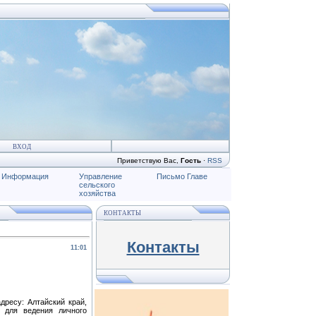
ВХОД
Приветствую Вас
,
Гость
·
RSS
Информация
Управление
Письмо Главе
сельского
хозяйства
КОНТАКТЫ
Контакты
11:01
дресу: Алтайский край,
: для ведения личного