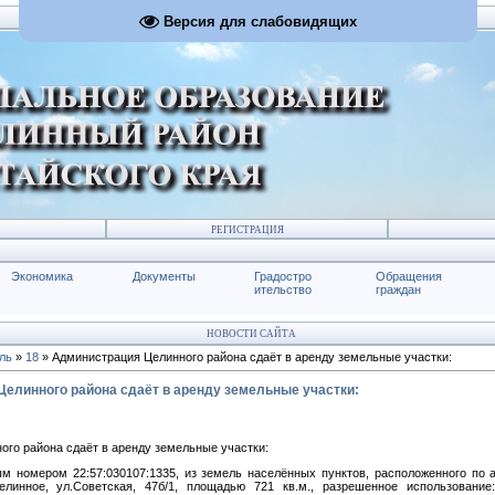
Версия для слабовидящих
РЕГИСТРАЦИЯ
Экономика
Документы
Градостро
Обращения
ительство
граждан
НОВОСТИ САЙТА
ль
»
18
» Администрация Целинного района сдаёт в аренду земельные участки:
елинного района сдаёт в аренду земельные участки:
го района сдаёт в аренду земельные участки:
м номером 22:57:030107:1335, из земель населённых пунктов, расположенного по а
елинное, ул.Советская, 47б/1, площадью 721 кв.м., разрешенное использование