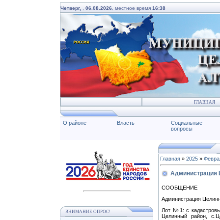
Четверг,
,
06.08.2026
, местное время
16:38
ГЛАВНАЯ
О районе
Власть
Социальные
вопросы
Главная
»
2025
»
Февра
Администрация Ц
СООБЩЕНИЕ
Администрация Целинно
Лот №1: с кадастровы
ВНИМАНИЕ ОПРОС!
Целинный район, с.Ц