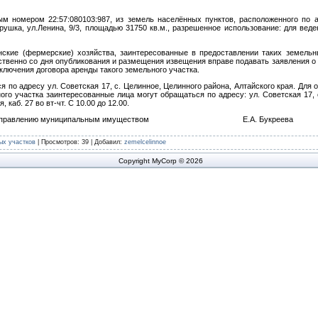
м номером 22:57:080103:987, из земель населённых пунктов, расположенного по а
ушка, ул.Ленина, 9/3, площадью 31750 кв.м., разрешенное использование: для веде
нские (фермерские) хозяйства, заинтересованные в предоставлении таких земельн
ственно со дня опубликования и размещения извещения вправе подавать заявления о
аключения договора аренды такого земельного участка.
 по адресу ул. Советская 17, с. Целинное, Целинного района, Алтайского края. Для
го участка заинтересованные лица могут обращаться по адресу: ул. Советская 17, 
, каб. 27 во вт-чт. С 10.00 до 12.00.
а по управлению муниципальным имуществом Е.А. Букреева
ых участков
|
Просмотров
: 39 |
Добавил
:
zemelcelinnoe
Copyright MyCorp © 2026