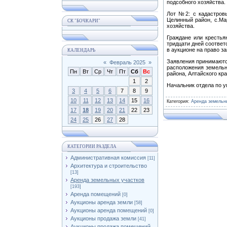
подсобного хозяйства.
Лот №2: с кадастровы
Целинный район, с.Мар
СК "БОЧКАРИ"
хозяйства.
Граждане или крестья
тридцати дней соответ
в аукционе на право з
КАЛЕНДАРЬ
Заявления принимаются
«
Февраль 2025
»
расположения земельно
Пн
Вт
Ср
Чт
Пт
Сб
Вс
района, Алтайского края
1
2
Начальник отдел
3
4
5
6
7
8
9
10
11
12
13
14
15
16
Категория
:
Аренда земельн
17
18
19
20
21
22
23
24
25
26
27
28
КАТЕГОРИИ РАЗДЕЛА
Административная комиссия
[11]
Архитектура и строительство
[13]
Аренда земельных участков
[193]
Аренда помещений
[0]
Аукционы аренда земли
[58]
Аукционы аренда помещений
[0]
Аукционы продажа земли
[41]
Аукционы продажа помещений