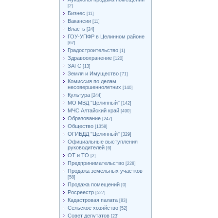
[2]
Бизнес
[11]
Вакансии
[11]
Власть
[24]
ГОУ-УПФР в Целинном районе
[67]
Градостроительство
[1]
Здравоохранение
[120]
ЗАГС
[13]
Земля и Имущество
[71]
Комиссия по делам
несовершеннолетних
[140]
Культура
[244]
МО МВД "Целинный"
[142]
МЧС Алтайский край
[490]
Образование
[247]
Общество
[1358]
ОГИБДД "Целинный"
[329]
Официальные выступления
руководителей
[6]
ОТ и ТО
[2]
Предпринимательство
[228]
Продажа земельных участков
[58]
Продажа помещений
[0]
Росреестр
[527]
Кадастровая палата
[83]
Сельское хозяйство
[52]
Совет депутатов
[23]