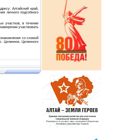
дресу: Алтайский край,
ния личного подсобного
ых участков, в течение
 намерении участвовать
 ознакомления со схемой
с. Целинное, Целинного