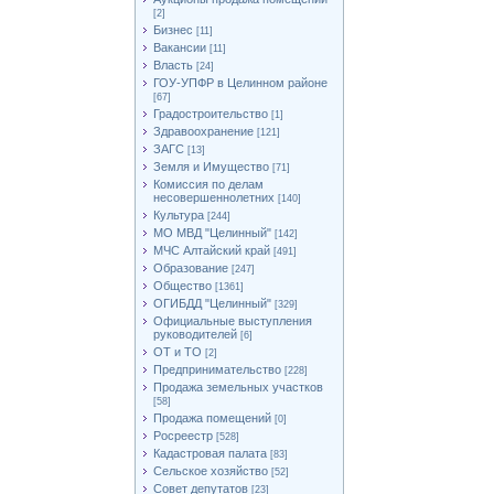
[2]
Бизнес
[11]
Вакансии
[11]
Власть
[24]
ГОУ-УПФР в Целинном районе
[67]
Градостроительство
[1]
Здравоохранение
[121]
ЗАГС
[13]
Земля и Имущество
[71]
Комиссия по делам
несовершеннолетних
[140]
Культура
[244]
МО МВД "Целинный"
[142]
МЧС Алтайский край
[491]
Образование
[247]
Общество
[1361]
ОГИБДД "Целинный"
[329]
Официальные выступления
руководителей
[6]
ОТ и ТО
[2]
Предпринимательство
[228]
Продажа земельных участков
[58]
Продажа помещений
[0]
Росреестр
[528]
Кадастровая палата
[83]
Сельское хозяйство
[52]
Совет депутатов
[23]