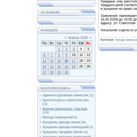
Граждане или крестья
тридцати дней соответ
в аукционе на право з
СК "БОЧКАРИ"
Заявления принимаютс
16.05.2026г.до 16:00
адресу: ул. Советская 1
Начальник отдела
КАЛЕНДАРЬ
«
Апрель 2026
»
Категория
:
Аренда земельн
Пн
Вт
Ср
Чт
Пт
Сб
Вс
1
2
3
4
5
6
7
8
9
10
11
12
13
14
15
16
17
18
19
20
21
22
23
24
25
26
27
28
29
30
КАТЕГОРИИ РАЗДЕЛА
Административная комиссия
[11]
Архитектура и строительство
[13]
Аренда земельных участков
[193]
Аренда помещений
[0]
Аукционы аренда земли
[58]
Аукционы аренда помещений
[0]
Аукционы продажа земли
[41]
Аукционы продажа помещений