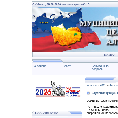
Суббота,
,
08.08.2026
, местное время
03:10
ГЛАВНАЯ
О районе
Власть
Социальные
вопросы
Главная
»
2026
»
Апрел
Администрация Ц
Администрация Целинн
Лот №1: с кадастровы
Целинный район, 154
разрешенное использов
ВНИМАНИЕ ОПРОС!