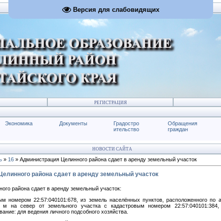
Версия для слабовидящих
РЕГИСТРАЦИЯ
Экономика
Документы
Градостро
Обращения
ительство
граждан
НОВОСТИ САЙТА
ь
»
16
» Администрация Целинного района сдает в аренду земельный участок
елинного района сдает в аренду земельный участок
ого района сдает в аренду земельный участок:
м номером 22:57:040101:678, из земель населённых пунктов, расположенного по а
 м на север от земельного участка с кадастровым номером 22:57:040101:384,
ание: для ведения личного подсобного хозяйства.