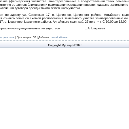
нские (фермерские) хозяйства, заинтересованные в предоставлении таких земельн
ственно со дня опубликования и размещения извещения вправе подавать заявления о
аключения договора аренды такого земельного участка.
я по адресу ул. Советская 17, с. Целинное, Целинного района, Алтайского края
 Для ознакомления со схемой расположения земельного участка заинтересованные ли
7, с. Целинное, Целинного района, Алтайского края, каб. 27 во вт-чт. С 10.00 до 12.00.
 по управлению муниципальным имуществом Е.А. Букреева
ых участков
|
Просмотров
: 57 |
Добавил
:
zemelcelinnoe
Copyright MyCorp © 2026