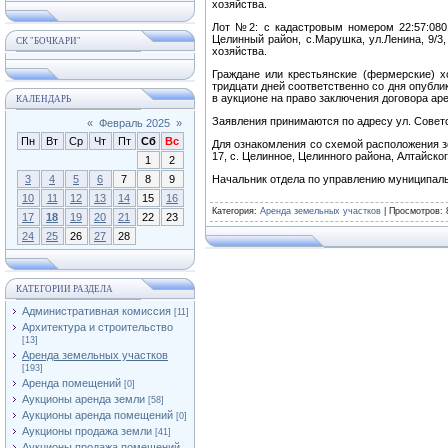
хозяйства.
Лот №2: с кадастровым номером 22:57:0801
Целинный район, с.Марушка, ул.Ленина, 9/3
СК "БОЧКАРИ"
хозяйства.
Граждане или крестьянские (фермерские) х
тридцати дней соответственно со дня опубл
в аукционе на право заключения договора аре
КАЛЕНДАРЬ
Заявления принимаются по адресу ул. Советск
«
Февраль 2025
»
Пн
Вт
Ср
Чт
Пт
Сб
Вс
Для ознакомления со схемой расположения з
17, с. Целинное, Целинного района, Алтайского 
1
2
3
4
5
6
7
8
9
Начальник отдела по управлению муниципал
10
11
12
13
14
15
16
Категория
:
Аренда земельных участков
|
Просмотров
: 
17
18
19
20
21
22
23
24
25
26
27
28
КАТЕГОРИИ РАЗДЕЛА
Административная комиссия
[11]
Архитектура и строительство
[13]
Аренда земельных участков
[193]
Аренда помещений
[0]
Аукционы аренда земли
[58]
Аукционы аренда помещений
[0]
Аукционы продажа земли
[41]
Аукционы продажа помещений