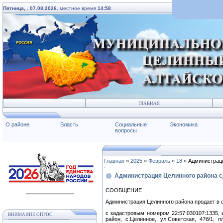
Пятница,
,
07.08.2026
, местное время
14:58
ГЛАВНАЯ
О районе
Власть
Социальные
Экономика
вопросы
Главная
»
2025
»
Февраль
»
18
» Администраци
Администрация Целинного района с
СООБЩЕНИЕ
Администрация Целинного района продает в 
с кадастровым номером 22:57:030107:1335, 
ВНИМАНИЕ ОПРОС!
район, с.Целинное, ул.Советская, 47б/1, 