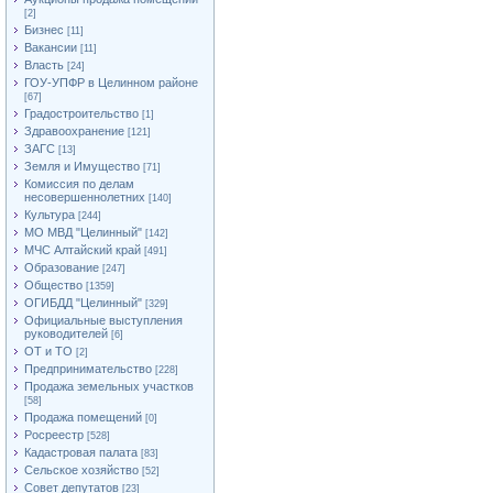
[2]
Бизнес
[11]
Вакансии
[11]
Власть
[24]
ГОУ-УПФР в Целинном районе
[67]
Градостроительство
[1]
Здравоохранение
[121]
ЗАГС
[13]
Земля и Имущество
[71]
Комиссия по делам
несовершеннолетних
[140]
Культура
[244]
МО МВД "Целинный"
[142]
МЧС Алтайский край
[491]
Образование
[247]
Общество
[1359]
ОГИБДД "Целинный"
[329]
Официальные выступления
руководителей
[6]
ОТ и ТО
[2]
Предпринимательство
[228]
Продажа земельных участков
[58]
Продажа помещений
[0]
Росреестр
[528]
Кадастровая палата
[83]
Сельское хозяйство
[52]
Совет депутатов
[23]