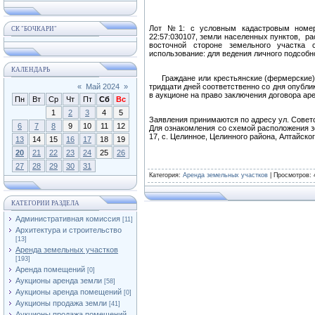
Лот №1: с условным кадастровым номеро
СК "БОЧКАРИ"
22:57:030107, земли населенных пунктов, ра
восточной стороне земельного участка 
использование: для ведения личного подсобн
КАЛЕНДАРЬ
Граждане или крестьянские (фермерские) х
«
Май 2024
»
тридцати дней соответственно со дня опубл
в аукционе на право заключения договора ар
Пн
Вт
Ср
Чт
Пт
Сб
Вс
1
2
3
4
5
Заявления принимаются по адресу ул. Советск
6
7
8
9
10
11
12
Для ознакомления со схемой расположения з
17, с. Целинное, Целинного района, Алтайского 
13
14
15
16
17
18
19
20
21
22
23
24
25
26
27
28
29
30
31
Категория
:
Аренда земельных участков
|
Просмотров
: 
КАТЕГОРИИ РАЗДЕЛА
Административная комиссия
[11]
Архитектура и строительство
[13]
Аренда земельных участков
[193]
Аренда помещений
[0]
Аукционы аренда земли
[58]
Аукционы аренда помещений
[0]
Аукционы продажа земли
[41]
Аукционы продажа помещений