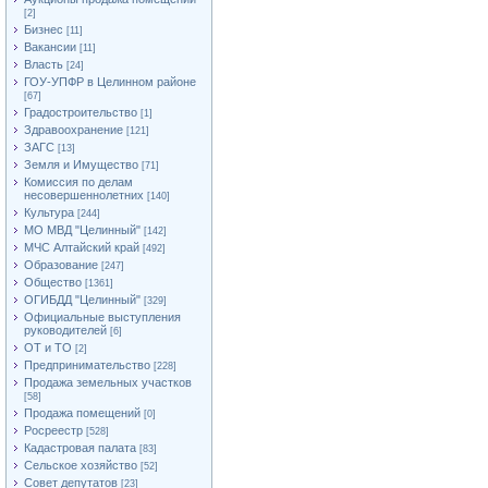
[2]
Бизнес
[11]
Вакансии
[11]
Власть
[24]
ГОУ-УПФР в Целинном районе
[67]
Градостроительство
[1]
Здравоохранение
[121]
ЗАГС
[13]
Земля и Имущество
[71]
Комиссия по делам
несовершеннолетних
[140]
Культура
[244]
МО МВД "Целинный"
[142]
МЧС Алтайский край
[492]
Образование
[247]
Общество
[1361]
ОГИБДД "Целинный"
[329]
Официальные выступления
руководителей
[6]
ОТ и ТО
[2]
Предпринимательство
[228]
Продажа земельных участков
[58]
Продажа помещений
[0]
Росреестр
[528]
Кадастровая палата
[83]
Сельское хозяйство
[52]
Совет депутатов
[23]