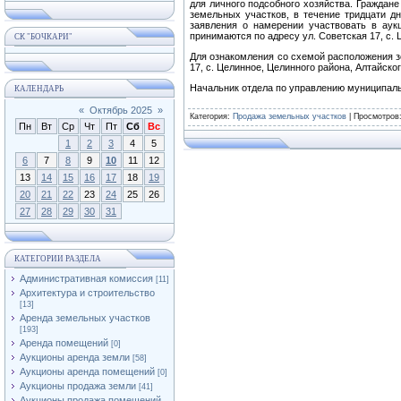
для личного подсобного хозяйства. Граждане
земельных участков, в течение тридцати д
заявления о намерении участвовать в аукц
принимаются по адресу ул. Советская 17, с. Ц
СК "БОЧКАРИ"
Для ознакомления со схемой расположения з
17, с. Целинное, Целинного района, Алтайского 
Начальник отдела по управлению
КАЛЕНДАРЬ
«
Октябрь 2025
»
Категория
:
Продажа земельных участков
|
Просмотров
Пн
Вт
Ср
Чт
Пт
Сб
Вс
1
2
3
4
5
6
7
8
9
10
11
12
13
14
15
16
17
18
19
20
21
22
23
24
25
26
27
28
29
30
31
КАТЕГОРИИ РАЗДЕЛА
Административная комиссия
[11]
Архитектура и строительство
[13]
Аренда земельных участков
[193]
Аренда помещений
[0]
Аукционы аренда земли
[58]
Аукционы аренда помещений
[0]
Аукционы продажа земли
[41]
Аукционы продажа помещений