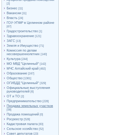
[2]
Бизнес
[11]
Вакансии
[11]
Власть
[24]
ГОУ-УПФР в Целинном районе
[67]
Градостроительство
[1]
Здравоохранение
[121]
ЗАГС
[13]
Земля и Имущество
[71]
Комиссия по делам
несовершеннолетних
[140]
Культура
[244]
МО МВД "Целинный"
[142]
МЧС Алтайский край
[492]
Образование
[247]
Общество
[1361]
ОГИБДД "Целинный"
[329]
Официальные выступления
руководителей
[6]
ОТ и ТО
[2]
Предпринимательство
[228]
Продажа земельных участков
[58]
Продажа помещений
[0]
Росреестр
[528]
Кадастровая палата
[83]
Сельское хозяйство
[52]
Совет депутатов
[23]