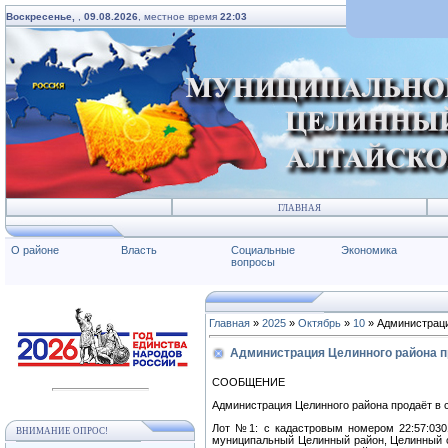
Воскресенье,
,
09.08.2026
, местное время
22:03
ГЛАВНАЯ
О районе
Власть
Социальные
Экономика
вопросы
Главная
»
2025
»
Октябрь
»
10
» Администраци
Администрация Целинного района п
СООБЩЕНИЕ
Администрация Целинного района продаёт в 
Лот №1: с кадастровым номером 22:57:0301
ВНИМАНИЕ ОПРОС!
муниципальный Целинный район, Целинный се