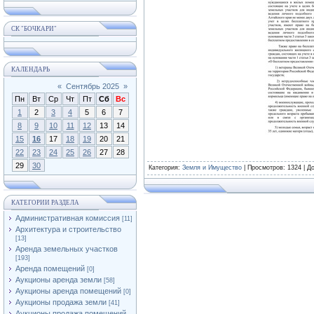
СК "БОЧКАРИ"
КАЛЕНДАРЬ
«
Сентябрь 2025
»
Пн
Вт
Ср
Чт
Пт
Сб
Вс
1
2
3
4
5
6
7
8
9
10
11
12
13
14
15
16
17
18
19
20
21
22
23
24
25
26
27
28
29
30
Категория
:
Земля и Имущество
|
Просмотров
: 1324 |
Д
КАТЕГОРИИ РАЗДЕЛА
Административная комиссия
[11]
Архитектура и строительство
[13]
Аренда земельных участков
[193]
Аренда помещений
[0]
Аукционы аренда земли
[58]
Аукционы аренда помещений
[0]
Аукционы продажа земли
[41]
Аукционы продажа помещений