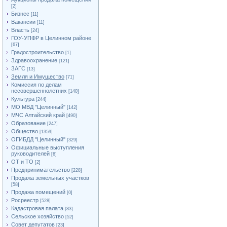
[2]
Бизнес
[11]
Вакансии
[11]
Власть
[24]
ГОУ-УПФР в Целинном районе
[67]
Градостроительство
[1]
Здравоохранение
[121]
ЗАГС
[13]
Земля и Имущество
[71]
Комиссия по делам
несовершеннолетних
[140]
Культура
[244]
МО МВД "Целинный"
[142]
МЧС Алтайский край
[490]
Образование
[247]
Общество
[1359]
ОГИБДД "Целинный"
[329]
Официальные выступления
руководителей
[6]
ОТ и ТО
[2]
Предпринимательство
[228]
Продажа земельных участков
[58]
Продажа помещений
[0]
Росреестр
[528]
Кадастровая палата
[83]
Сельское хозяйство
[52]
Совет депутатов
[23]