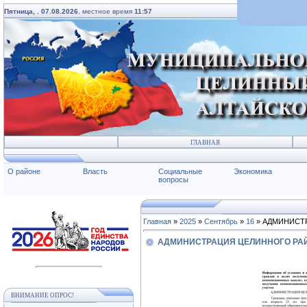
Пятница,
,
07.08.2026
, местное время
11:57
ГЛАВНАЯ
О районе
Власть
Социальные
Экономика
вопросы
Главная
»
2025
»
Сентябрь
»
16
» АДМИНИСТ
АДМИНИСТРАЦИЯ ЦЕЛИННОГО РА
ВНИМАНИЕ ОПРОС!