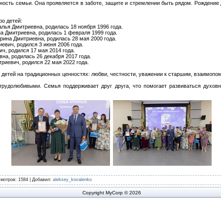
ость семьи. Она проявляется в заботе, защите и стремлении быть рядом. Рождение 
о детей:
талья Дмитриевна, родилась 18 ноября 1996 года.
на Дмитриевна, родилась 1 февраля 1999 года.
Ирина Дмитриевна, родилась 28 мая 2000 года.
иевич, родился 3 июня 2006 года.
ич, родился 17 мая 2014 года.
вна, родилась 26 декабря 2017 года.
триевич, родился 22 мая 2022 года.
детей на традиционных ценностях: любви, честности, уважении к старшим, взаимопо
трудолюбивыми. Семья поддерживает друг друга, что помогает развиваться духовн
смотров
: 1584 |
Добавил
:
aleksey_kovalenko
Copyright MyCorp © 2026