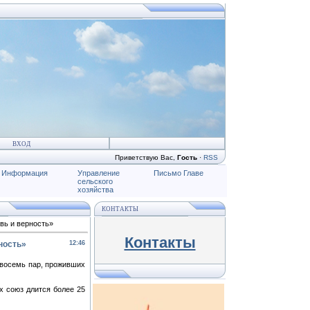
ВХОД
Приветствую Вас
,
Гость
·
RSS
Информация
Управление
Письмо Главе
сельского
хозяйства
КОНТАКТЫ
вь и верность»
Контакты
ность»
12:46
 восемь пар, проживших
х союз длится более 25