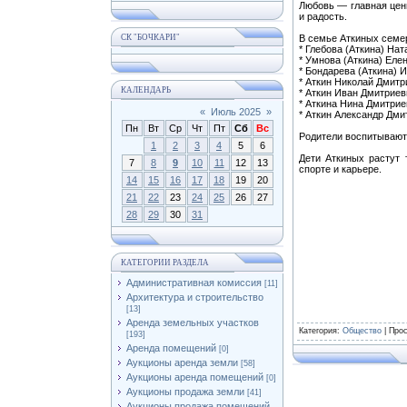
Любовь — главная ценн
и радость.
СК "БОЧКАРИ"
В семье Аткиных семер
* Глебова (Аткина) На
* Умнова (Аткина) Еле
* Бондарева (Аткина) 
* Аткин Николай Дмитр
КАЛЕНДАРЬ
* Аткин Иван Дмитриев
* Аткина Нина Дмитрие
«
Июль 2025
»
* Аткин Александр Дми
Пн
Вт
Ср
Чт
Пт
Сб
Вс
Родители воспитывают 
1
2
3
4
5
6
Дети Аткиных растут 
7
8
9
10
11
12
13
спорте и карьере.
14
15
16
17
18
19
20
21
22
23
24
25
26
27
28
29
30
31
КАТЕГОРИИ РАЗДЕЛА
Административная комиссия
[11]
Архитектура и строительство
[13]
Аренда земельных участков
Категория
:
Общество
|
Про
[193]
Аренда помещений
[0]
Аукционы аренда земли
[58]
Аукционы аренда помещений
[0]
Аукционы продажа земли
[41]
Аукционы продажа помещений