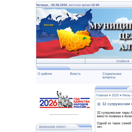
Четверг,
,
06.08.2026
, местное время
12:40
ГЛАВНАЯ
О районе
Власть
Социальные
вопросы
Главная
»
2025
»
Июль
32 супружеские 
32 супружеские пары 
вместе полвека и боле
Одной из таких семей
лет.
ВНИМАНИЕ ОПРОС!