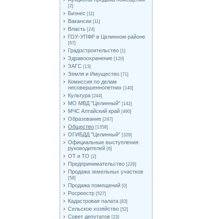
[2]
Бизнес
[11]
Вакансии
[11]
Власть
[24]
ГОУ-УПФР в Целинном районе
[67]
Градостроительство
[1]
Здравоохранение
[120]
ЗАГС
[13]
Земля и Имущество
[71]
Комиссия по делам
несовершеннолетних
[140]
Культура
[244]
МО МВД "Целинный"
[142]
МЧС Алтайский край
[490]
Образование
[247]
Общество
[1358]
ОГИБДД "Целинный"
[329]
Официальные выступления
руководителей
[6]
ОТ и ТО
[2]
Предпринимательство
[228]
Продажа земельных участков
[58]
Продажа помещений
[0]
Росреестр
[527]
Кадастровая палата
[83]
Сельское хозяйство
[52]
Совет депутатов
[23]