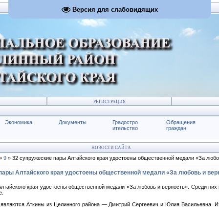
Версия для слабовидящих
РЕГИСТРАЦИЯ
Экономика
Документы
Градостро
Обращения
ительство
граждан
НОВОСТИ САЙТА
»
9
» 32 супружеские пары Алтайского края удостоены общественной медали «За любо
пары Алтайского края удостоены общественной медали «За любовь и вер
Алтайского края удостоены общественной медали «За любовь и верность». Среди них
е.
 являются Аткины из Целинного района — Дмитрий Сергеевич и Юлия Васильевна. И