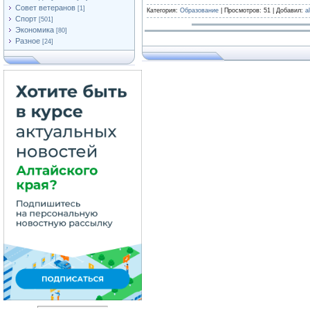
Совет ветеранов
[1]
Категория:
Образование
| Просмотров: 51 | Добавил:
a
Спорт
[501]
Экономика
[80]
Разное
[24]