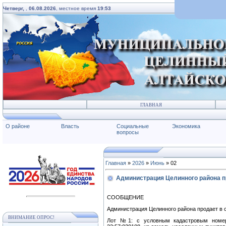
Четверг,
,
06.08.2026
, местное время
19:53
ГЛАВНАЯ
О районе
Власть
Социальные
Экономика
вопросы
Главная
»
2026
»
Июнь
»
02
Администрация Целинного района п
СООБЩЕНИЕ
Администрация Целинного района продает в 
ВНИМАНИЕ ОПРОС!
Лот №1: с условным кадастровым номеро