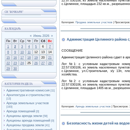
22:57:030108, из земель населенных пунктов
с.Целинное, площадью 232 кв.м., разрешенно
СК "БОЧКАРИ"
Категория:
Продажа земельных участков
| Просмотров:
КАЛЕНДАРЬ
«
Июнь 2026
»
Администрация Целинного района с
Пн
Вт
Ср
Чт
Пт
Сб
Вс
1
2
3
4
5
6
7
СООБЩЕНИЕ
8
9
10
11
12
13
14
Администрация Целинного района сдает в ар
15
16
17
18
19
20
21
22
23
24
25
26
27
28
Лот №1: с условным кадастровым номеро
22:57:030106, из земель населенных пунктов
29
30
с.Целинное, ул.Строительная, з/у 13п, п
хозяйства.
Лот №2: с условным кадастровым номеро
КАТЕГОРИИ РАЗДЕЛА
22:57:030106, из земель населенных пунктов
с.Целинное, площадью 1405 кв.м., разрешенн
Административная комиссия
[11]
Архитектура и строительство
[13]
Аренда земельных участков
Категория:
Аренда земельных участков
| Просмотров: 
[193]
Аренда помещений
[0]
Аукционы аренда земли
[58]
Аукционы аренда помещений
[0]
Безопасность жизни детей на водо
Аукционы продажа земли
[41]
Аукционы продажа помещений