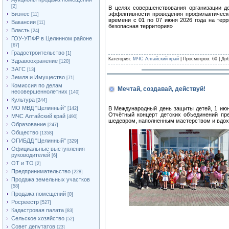
[2]
В целях совершенствования организации д
Бизнес
эффективности проведения профилактическ
[11]
времени с 01 по 07 июня 2026 года на терр
Вакансии
[11]
безопасная территория»
Власть
[24]
ГОУ-УПФР в Целинном районе
[67]
Градостроительство
[1]
Категория:
МЧС Алтайский край
| Просмотров: 60 | До
Здравоохранение
[120]
ЗАГС
[13]
Земля и Имущество
[71]
Комиссия по делам
Мечтай, создавай, действуй!
несовершеннолетних
[140]
Культура
[244]
МО МВД "Целинный"
В Международный день защиты детей, 1 июн
[142]
Отчётный концерт детских объединений пр
МЧС Алтайский край
[490]
шедевром, наполненным мастерством и вдох
Образование
[247]
Общество
[1358]
ОГИБДД "Целинный"
[329]
Официальные выступления
руководителей
[6]
ОТ и ТО
[2]
Предпринимательство
[228]
Продажа земельных участков
[58]
Продажа помещений
[0]
Росреестр
[527]
Кадастровая палата
[83]
Сельское хозяйство
[52]
Совет депутатов
[23]