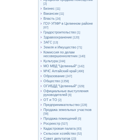
[2]
Бизнес
[11]
Вакансии
[11]
Власть
[24]
ГОУ-УПФР в Целинном районе
[67]
Градостроительство
[1]
Здравоохранение
[120]
ЗАГС
[13]
Земля и Имущество
[71]
Комиссия по делам
несовершеннолетних
[140]
Культура
[244]
МО МВД "Целинный"
[142]
МЧС Алтайский край
[490]
Образование
[247]
Общество
[1358]
ОГИБДД "Целинный"
[329]
Официальные выступления
руководителей
[6]
ОТ и ТО
[2]
Предпринимательство
[228]
Продажа земельных участков
[58]
Продажа помещений
[0]
Росреестр
[527]
Кадастровая палата
[83]
Сельское хозяйство
[52]
Совет депутатов
[23]