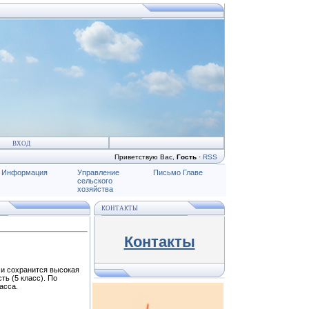
ВХОД
Приветствую Вас
,
Гость
·
RSS
Информация
Управление
Письмо Главе
сельского
хозяйства
КОНТАКТЫ
Контакты
 сохранится высокая
ь (5 класс). По
асса.