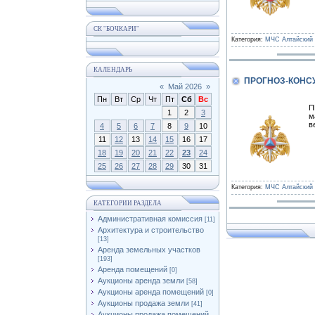
СК "БОЧКАРИ"
Категория:
МЧС Алтайский 
КАЛЕНДАРЬ
ПРОГНОЗ-КОНС
«
Май 2026
»
Пн
Вт
Ср
Чт
Пт
Сб
Вс
П
1
2
3
м
в
4
5
6
7
8
9
10
11
12
13
14
15
16
17
18
19
20
21
22
23
24
25
26
27
28
29
30
31
Категория:
МЧС Алтайский 
КАТЕГОРИИ РАЗДЕЛА
Административная комиссия
[11]
Архитектура и строительство
[13]
Аренда земельных участков
[193]
Аренда помещений
[0]
Аукционы аренда земли
[58]
Аукционы аренда помещений
[0]
Аукционы продажа земли
[41]
Аукционы продажа помещений