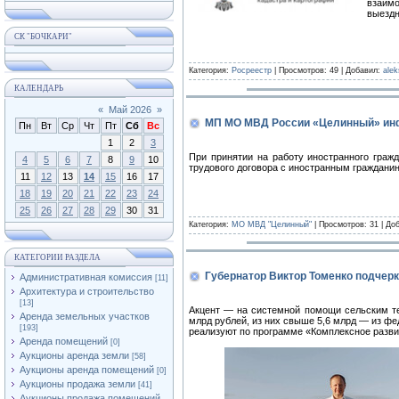
взаимо
выездн
СК "БОЧКАРИ"
Категория:
Росреестр
| Просмотров: 49 | Добавил:
ale
КАЛЕНДАРЬ
«
Май 2026
»
МП МО МВД России «Целинный» ин
Пн
Вт
Ср
Чт
Пт
Сб
Вс
1
2
3
При принятии на работу иностранного гра
4
5
6
7
8
9
10
трудового договора с иностранным гражданин
11
12
13
14
15
16
17
18
19
20
21
22
23
24
25
26
27
28
29
30
31
Категория:
МО МВД "Целинный"
| Просмотров: 31 | До
КАТЕГОРИИ РАЗДЕЛА
Губернатор Виктор Томенко подчерк
Административная комиссия
[11]
Архитектура и строительство
[13]
Акцент — на системной помощи сельским те
Аренда земельных участков
млрд рублей, из них свыше 5,6 млрд — из фе
[193]
реализуют по программе «Комплексное разви
Аренда помещений
[0]
Аукционы аренда земли
[58]
Аукционы аренда помещений
[0]
Аукционы продажа земли
[41]
Аукционы продажа помещений