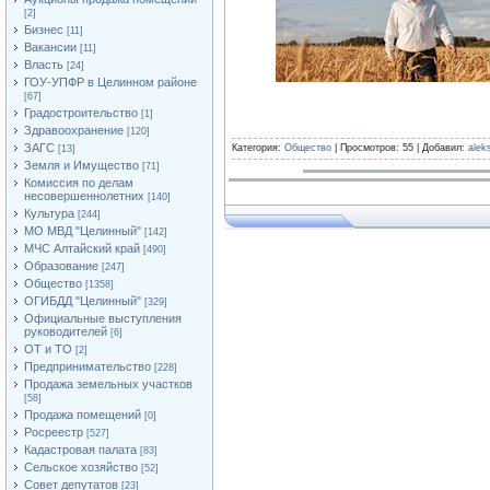
[2]
Бизнес
[11]
Вакансии
[11]
Власть
[24]
ГОУ-УПФР в Целинном районе
[67]
Градостроительство
[1]
Здравоохранение
[120]
ЗАГС
Категория:
Общество
| Просмотров: 55 | Добавил:
alek
[13]
Земля и Имущество
[71]
Комиссия по делам
несовершеннолетних
[140]
Культура
[244]
МО МВД "Целинный"
[142]
МЧС Алтайский край
[490]
Образование
[247]
Общество
[1358]
ОГИБДД "Целинный"
[329]
Официальные выступления
руководителей
[6]
ОТ и ТО
[2]
Предпринимательство
[228]
Продажа земельных участков
[58]
Продажа помещений
[0]
Росреестр
[527]
Кадастровая палата
[83]
Сельское хозяйство
[52]
Совет депутатов
[23]