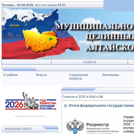
Четверг,
,
06.08.2026
, местное время
15:37
ГЛАВНАЯ
О районе
Власть
Социальные
Экономика
вопросы
Главная
»
2026
»
Май
»
14
Итоги федерального государственно
Управ
осущес
2026 
контр
ВНИМАНИЕ ОПРОС!
соблюд