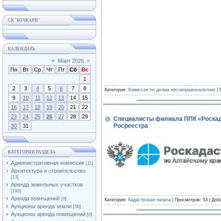
СК "БОЧКАРИ"
КАЛЕНДАРЬ
«
Март 2026
»
Пн
Вт
Ср
Чт
Пт
Сб
Вс
1
2
3
4
5
6
7
8
Категория:
Комиссия по делам несовершеннолетних
| 
9
10
11
12
13
14
15
16
17
18
19
20
21
22
23
24
25
26
27
28
29
Специалисты филиала ППК «Роскада
Росреестра
30
31
КАТЕГОРИИ РАЗДЕЛА
Административная комиссия
[11]
Архитектура и строительство
[13]
Аренда земельных участков
[193]
Аренда помещений
[0]
Категория:
Кадастровая палата
| Просмотров: 53 | Доб
Аукционы аренда земли
[58]
Аукционы аренда помещений
[0]