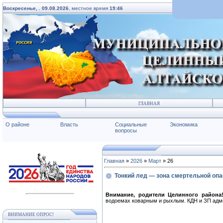
Воскресенье,
,
09.08.2026
, местное время
19:46
ГЛАВНАЯ
О районе
Власть
Социальные
Экономика
вопросы
Главная
»
2026
»
Март
»
26
Тонкий лед — зона смертельной опа
Внимание, родители Целинного района
водоемах коварным и рыхлым. КДН и ЗП адми
ВНИМАНИЕ ОПРОС!