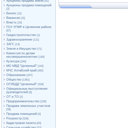
Аукционы продажа земли
[41]
Аукционы продажа помещений
[2]
Бизнес
[11]
Вакансии
[11]
Власть
[24]
ГОУ-УПФР в Целинном районе
[67]
Градостроительство
[1]
Здравоохранение
[121]
ЗАГС
[13]
Земля и Имущество
[71]
Комиссия по делам
несовершеннолетних
[140]
Культура
[244]
МО МВД "Целинный"
[142]
МЧС Алтайский край
[492]
Образование
[247]
Общество
[1361]
ОГИБДД "Целинный"
[329]
Официальные выступления
руководителей
[6]
ОТ и ТО
[2]
Предпринимательство
[228]
Продажа земельных участков
[58]
Продажа помещений
[0]
Росреестр
[528]
Кадастровая палата
[83]
Сельское хозяйство
[52]