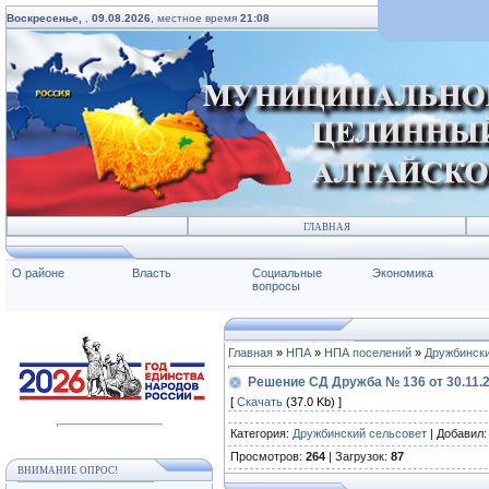
Воскресенье,
,
09.08.2026
, местное время
21:08
ГЛАВНАЯ
О районе
Власть
Социальные
Экономика
вопросы
Главная
»
НПА
»
НПА поселений
»
Дружбински
Решение СД Дружба № 136 от 30.11.
[
Скачать
(37.0 Kb) ]
Категория
:
Дружбинский сельсовет
|
Добавил
Просмотров
:
264
|
Загрузок
:
87
ВНИМАНИЕ ОПРОС!