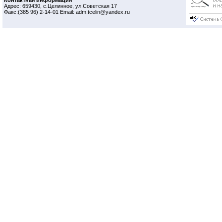
Контактная информация
Адрес: 659430, с.Целинное, ул.Советская 17
Факс:(385 96) 2-14-01 Email: adm.tcelin@yandex.ru