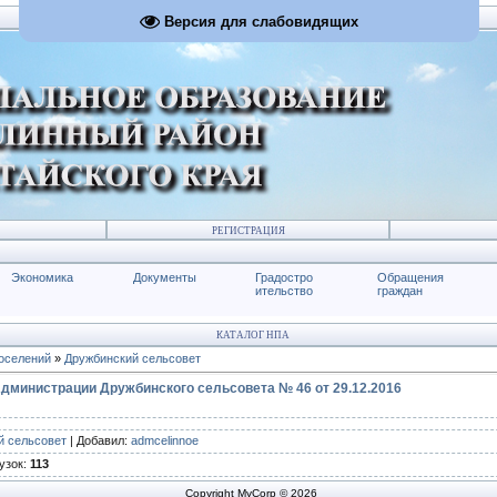
Версия для слабовидящих
РЕГИСТРАЦИЯ
Экономика
Документы
Градостро
Обращения
ительство
граждан
КАТАЛОГ НПА
оселений
»
Дружбинский сельсовет
дминистрации Дружбинского сельсовета № 46 от 29.12.2016
й сельсовет
|
Добавил
:
admcelinnoe
узок
:
113
Copyright MyCorp © 2026