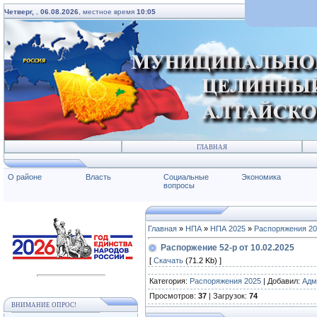
Четверг,
,
06.08.2026
, местное время
10:05
ГЛАВНАЯ
О районе
Власть
Социальные
Экономика
вопросы
Главная
»
НПА
»
НПА 2025
»
Распоряжения 2
Распоржение 52-р от 10.02.2025
[
Скачать
(71.2 Kb) ]
Категория
:
Распоряжения 2025
|
Добавил
:
Адм
Просмотров
:
37
|
Загрузок
:
74
ВНИМАНИЕ ОПРОС!