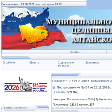
Воскресенье,
,
09.08.2026
, местное время
03:32
ГЛАВНАЯ
О районе
Власть
Социальные
Экономика
вопросы
Главная
»
НПА
»
НПА 2019
»
Постановления 2
Постановление №464 от 26.11.2019г.
[
Скачать
(22.9 Kb) ]
Категория
:
Постановления 2019
|
Добавил
:
Ад
Просмотров
:
222
|
Загрузок
:
237
ВНИМАНИЕ ОПРОС!