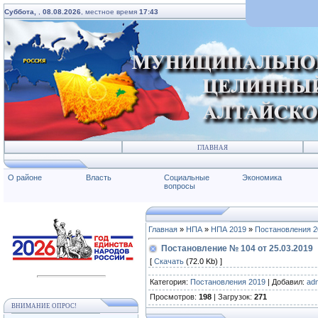
Суббота,
,
08.08.2026
, местное время
17:43
ГЛАВНАЯ
О районе
Власть
Социальные
Экономика
вопросы
Главная
»
НПА
»
НПА 2019
»
Постановления 2
Постановление № 104 от 25.03.2019
[
Скачать
(72.0 Kb) ]
Категория
:
Постановления 2019
|
Добавил
:
ad
Просмотров
:
198
|
Загрузок
:
271
ВНИМАНИЕ ОПРОС!