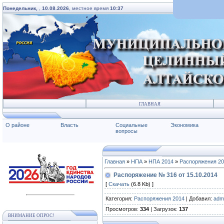
Понедельник,
,
10.08.2026
, местное время
10:37
ГЛАВНАЯ
О районе
Власть
Социальные
Экономика
вопросы
Главная
»
НПА
»
НПА 2014
»
Распоряжения 2
Распоряжение № 316 от 15.10.2014
[
Скачать
(6.8 Kb) ]
Категория
:
Распоряжения 2014
|
Добавил
:
adm
Просмотров
:
334
|
Загрузок
:
137
ВНИМАНИЕ ОПРОС!