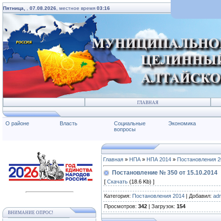
Пятница,
,
07.08.2026
, местное время
03:16
ГЛАВНАЯ
О районе
Власть
Социальные
Экономика
вопросы
Главная
»
НПА
»
НПА 2014
»
Постановления 2
Постановление № 350 от 15.10.2014
[
Скачать
(18.6 Kb) ]
Категория
:
Постановления 2014
|
Добавил
:
ad
Просмотров
:
342
|
Загрузок
:
154
ВНИМАНИЕ ОПРОС!