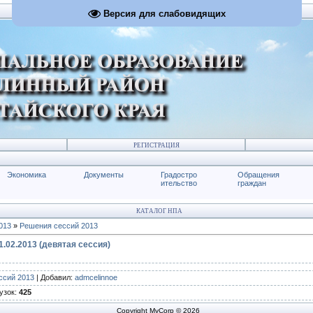
Версия для слабовидящих
РЕГИСТРАЦИЯ
Экономика
Документы
Градостро
Обращения
ительство
граждан
КАТАЛОГ НПА
013
»
Решения сессий 2013
.02.2013 (девятая сессия)
ссий 2013
|
Добавил
:
admcelinnoe
узок
:
425
Copyright MyCorp © 2026