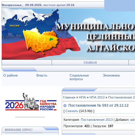
Воскресенье,
,
09.08.2026
, местное время
19:16
ГЛАВНАЯ
О районе
Власть
Социальные
Экономика
вопросы
Главная
»
НПА
»
НПА 2013
»
Постановления 2
Постановление № 593 от 29.12.12
[
Скачать
(14.5 Kb) ]
Категория
:
Постановления 2013
|
Добавил
:
ad
Просмотров
:
421
|
Загрузок
:
197
ВНИМАНИЕ ОПРОС!