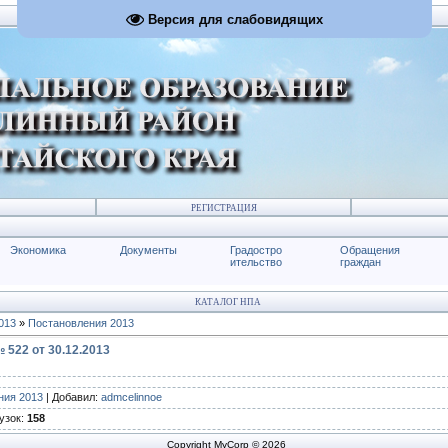
Версия для слабовидящих
РЕГИСТРАЦИЯ
Экономика
Документы
Градостро
Обращения
ительство
граждан
КАТАЛОГ НПА
013
»
Постановления 2013
522 от 30.12.2013
ния 2013
|
Добавил
:
admcelinnoe
узок
:
158
Copyright MyCorp © 2026