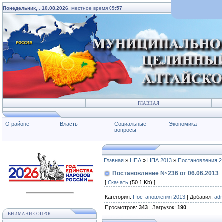
Понедельник,
,
10.08.2026
, местное время
09:57
ГЛАВНАЯ
О районе
Власть
Социальные
Экономика
вопросы
Главная
»
НПА
»
НПА 2013
»
Постановления 2
Постановление № 236 от 06.06.2013
[
Скачать
(50.1 Kb) ]
Категория
:
Постановления 2013
|
Добавил
:
ad
Просмотров
:
343
|
Загрузок
:
190
ВНИМАНИЕ ОПРОС!